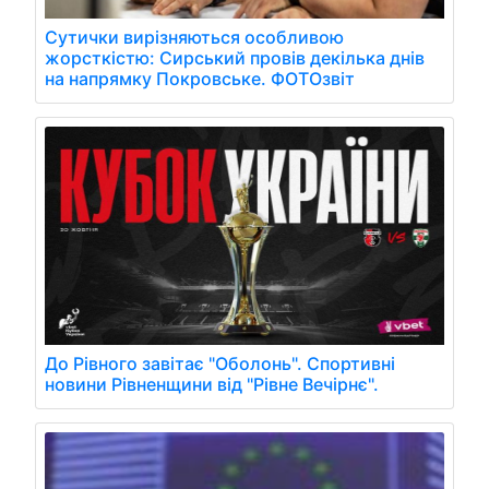
Сутички вирізняються особливою
жорсткістю: Сирський провів декілька днів
на напрямку Покровське. ФОТОзвіт
До Рівного завітає "Оболонь". Спортивні
новини Рівненщини від "Рівне Вечірнє".