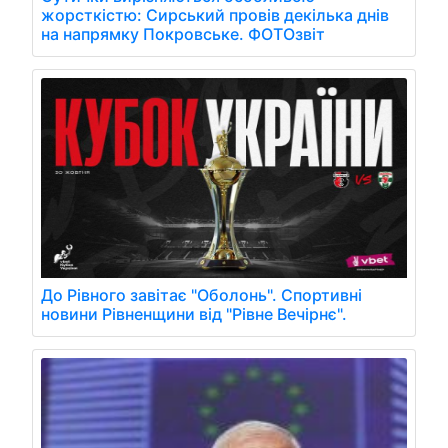
жорсткістю: Сирський провів декілька днів
на напрямку Покровське. ФОТОзвіт
До Рівного завітає "Оболонь". Спортивні
новини Рівненщини від "Рівне Вечірнє".