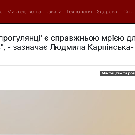
с
Мистецтво та розваги
Технологія
Здоров'я
Спо
 прогулянці' є справжньою мрією д
", - зазначає Людмила Карпінська-
Мистецтво та роз