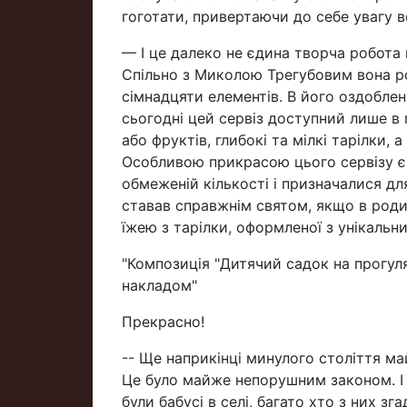
гоготати, привертаючи до себе увагу в
— І це далеко не єдина творча робота
Спільно з Миколою Трегубовим вона ро
сімнадцяти елементів. В його оздоблен
сьогодні цей сервіз доступний лише в
або фруктів, глибокі та мілкі тарілки,
Особливою прикрасою цього сервізу є 
обмеженій кількості і призначалися дл
ставав справжнім святом, якщо в роди
їжею з тарілки, оформленої з унікаль
"Композиція "Дитячий садок на прогул
накладом"
Прекрасно!
-- Ще наприкінці минулого століття ма
Це було майже непорушним законом. І з
були бабусі в селі, багато хто з них зг