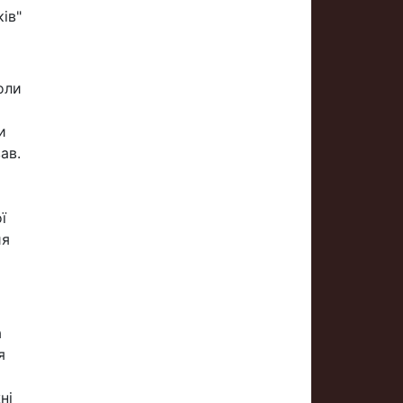
ів"
коли
и
ав.
ї
ия
а
я
ні