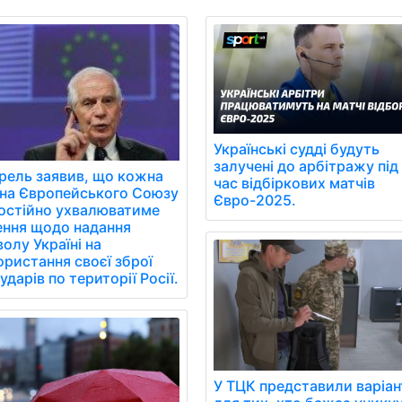
Українські судді будуть
залучені до арбітражу під
рель заявив, що кожна
час відбіркових матчів
їна Європейського Союзу
Євро-2025.
остійно ухвалюватиме
ення щодо надання
олу Україні на
ористання своєї зброї
ударів по території Росії.
У ТЦК представили варіан