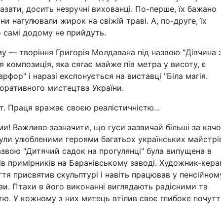
сказати, досить незручні вихованці. По-перше, їх бажано
и нагулювали жирок на свіжій траві. А, по-друге, їх
о самі додому не прийдуть.
му — творіння Григорія Молдавана під назвою "Дівчина 
 композиція, яка сягає майже пів метра у висоту, є
фор" і наразі експонується на виставці "Біла магія.
оративного мистецтва України.
. Праця вражає своєю реалістичністю...
ми! Важливо зазначити, що гуси зазвичай більші за качо
ули улюбленими героями багатьох українських майстрі
азвою "Дитячий садок на прогулянці" була випущена в
ів примірників на Баранівському заводі. Художник-кера
тя присвятив скульптурі і навіть працював у пенсійном
рази. Птахи в його виконанні виглядають радісними та
тю. У кожному з них митець втілив своє глибоке почутт