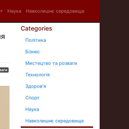
рт
Наука
Навколишнє середовище
Categories
ля
Політика
Бізнес
Мистецтво та розваги
ваги
Технологія
Здоров'я
Спорт
Наука
Навколишнє середовище