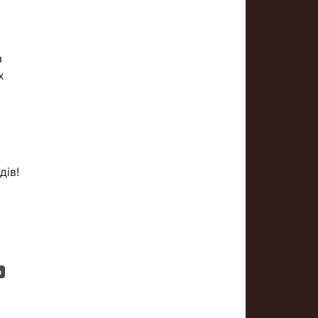
а
х
х
дів!
а