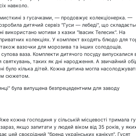
сіх навколо.
 мисткині з гусачками, — продовжує колекціонерка. —
зробила дитячий сервіз "Гуси — лебеді", що складаєтьс
ні використано мотиви з казки "Івасик Телесик". На
 приватних колекціях. У комплект входять блюдо для то
 а також вазочки для морозива та інших солодощів.
супова ваза. Комплекти дитячого посуду випускалися 
я святкувань, таких як дні народження. А звичайний обі
ні було кілька дітей. Кожна дитина могла насолоджува
ним сюжетом.
янці" була випущена безпрецедентним для заводу
йже кожна господиня у сільській місцевості тримала гу
араз, якщо запитати у людей віком від 35 років, у яки
адає цей своєрідний "бренд українських канікул". Гусят