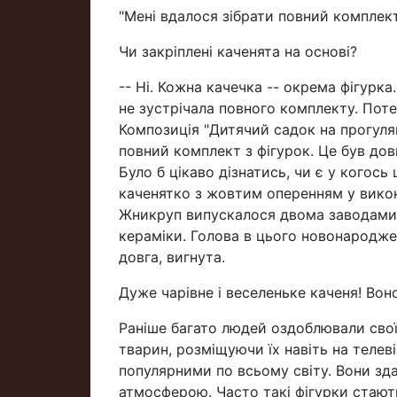
"Мені вдалося зібрати повний комплект
Чи закріплені каченята на основі?
-- Ні. Кожна качечка -- окрема фігурка.
не зустрічала повного комплекту. Пот
Композиція "Дитячий садок на прогулян
повний комплект з фігурок. Це був довг
Було б цікаво дізнатись, чи є у когос
каченятко з жовтим оперенням у викон
Жникруп випускалося двома заводами
кераміки. Голова в цього новонародже
довга, вигнута.
Дуже чарівне і веселеньке каченя! Воно
Раніше багато людей оздоблювали свої
тварин, розміщуючи їх навіть на телев
популярними по всьому світу. Вони з
атмосферою. Часто такі фігурки стают