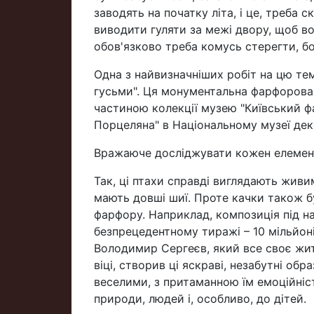
заводять на початку літа, і це, треба 
виводити гуляти за межі двору, щоб вон
обов'язково треба комусь стерегти, б
Одна з найвизначніших робіт на цю те
гусьми". Ця монументальна фарфоровая
частиною колекції музею "Київський фар
Порцеляна" в Національному музеї дек
Вражаюче досліджувати кожен елемент
Так, ці птахи справді виглядають живи
мають довші шиї. Проте качки також б
фарфору. Наприклад, композиція під н
безпрецедентному тиражі – 10 мільйон
Володимир Сергеєв, який все своє жит
віці, створив ці яскраві, незабутні об
веселими, з притаманною їм емоційніс
природи, людей і, особливо, до дітей.