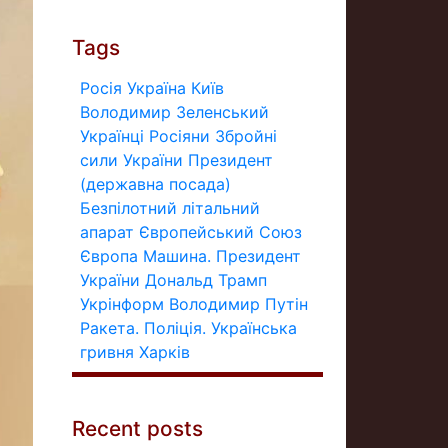
Tags
Росія
Україна
Київ
Володимир Зеленський
Українці
Росіяни
Збройні
сили України
Президент
(державна посада)
Безпілотний літальний
апарат
Європейський Союз
Європа
Машина.
Президент
України
Дональд Трамп
Укрінформ
Володимир Путін
Ракета.
Поліція.
Українська
гривня
Харків
Recent posts