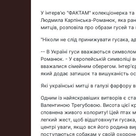
У інтерв'ю "ФАКТАМ" колекціонерка та 
Людмила Карпінська-Романюк, яка ран
митців, розповіла про образи гусей та 
"Ніколи не слід принижувати гусака, а
-- В Україні гуси вважаються символо
Романюк. - У європейській символіці 
вважалися сімейним оберегом. Інтер'єр
який додає затишок та вишуканість ос
Які українські митці в галузі фарфору 
Одним із найяскравіших витворів є с
Валентиною Трегубовою. Висота цієї кр
сповнена живого колориту! Цей птах ма
легкий жест, щоб відштовхнути гусака
центрі уваги, якщо вся його родина вир
поступаються собакам у своїй охоронн