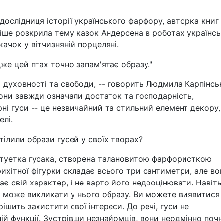
дослідниця історії українського фарфору, авторка книг
іше розкрила тему казок Андерсена в роботах українс
качок у вітчизняній порцеляні.
дже цей птах точно запам'ятає образу."
м духовності та свободи, -- говорить Людмила Карпінсь
вони завжди означали достаток та господарність,
ні гуси -- це незвичайний та стильний елемент декору,
елі.
втілили образи гусей у своїх творах?
татуетка гусака, створена талановитою фарфористкою
ихітної фігурки складає всього три сантиметри, але во
є свій характер, і не варто його недооцінювати. Навіт
, може викликати у нього образу. Ви можете виявитися
ішить захистити свої інтереси. До речі, гуси не
ій функції. Зустрівши незнайомців, вони неодмінно поч