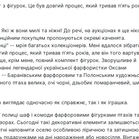
 з фігурок. Це був довгий процес, який тривав п'ять рок
 Які ж вони милі та ніжні! До речі, на аукціонах я ще ні
енційним покупцям пропонуються окремі каченята.
ці" -- мрія багатьох колекціонерів. Мені вдалося зібрат
ий процес, який тривав п'ять років, але він того вартув
ь ще, крім мене, повний комплект фігурок. Зворушливе й
анні легендарної української фарфористки Оксани
 -- Баранівським фарфоровим та Полонським художньо
ного птаха велика, очі чорні, дзьобик помаранчевий, ш
 виглядає одночасно як справжнє, так і як іграшка.
 полиці шаф і комоди фарфоровими фігурками птахів т
ізорах. Сьогодні такі декоративні елементи залишаютьс
датні наповнити оселю особливою ліричною та затишною
ь подарунками на дні народження або новосілля. Вінтаж