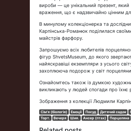
вироби — це унікальний презент, який 
враження, що є надзвичайно цінним дл
В минулому колекціонерка та дослідни
Карпінська-Романюк поділилася своїми
майстрів фарфору.
Запрошуємо всіх любителів порцелянов
фігур ShvetsMuseum, до якого звертают
найяскравіші екземпляри з усього світу
захоплююча подорож у світ порцеляни о
Ознайомтесь також із думкою художни
викликають у людей спогади про їхнє 
Зображення з колекції Людмили Карпі
Сім'я (біологія)
Емоції
Посуд
Дитячий садок
Торт.
Вечеря
Шия.
Ансер (птах)
Порцеляна
Related posts