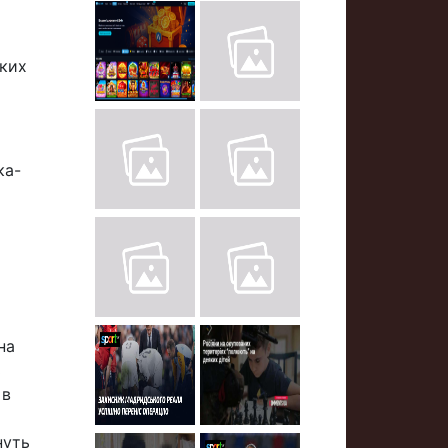
ьких
ка-
на
ь
 в
нуть