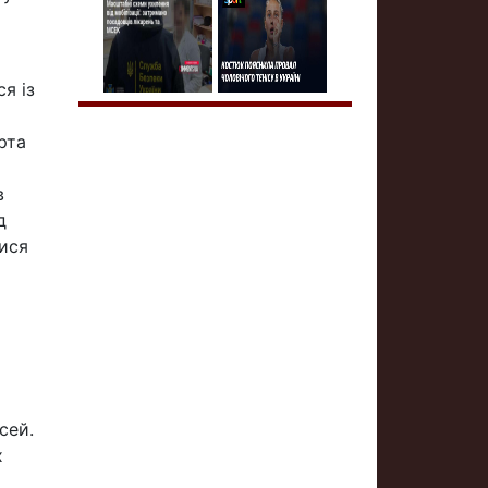
я із
рта
в
д
тися
сей.
х