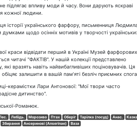
не підлягає впливу моди й часу. Вони дарують яскраві
я кожної людини.
ця історії українського фарфору, письменниця Людмил
 думками щодо осінніх мотивів у творчості українськи
ої краси відвідати перший в Україні Музей фарфорови
ься читачі "ФАКТІВ". У нашій колекції представлено
, які вразять навіть найвибагливіших поціновувачів. Ця
біцяє залишити в вашій пам'яті безліч приємних спога
ці-керамістки Лари Антонової: "Мої твори часто
радісне дитинство".
нської-Романюк.
Пес.
Лебідь.
Морозиво
Птах
Оберіг
Тарілка (посуд)
Анас.
Казк
Збирання
Ансеринові (Anserinae)
Ваза