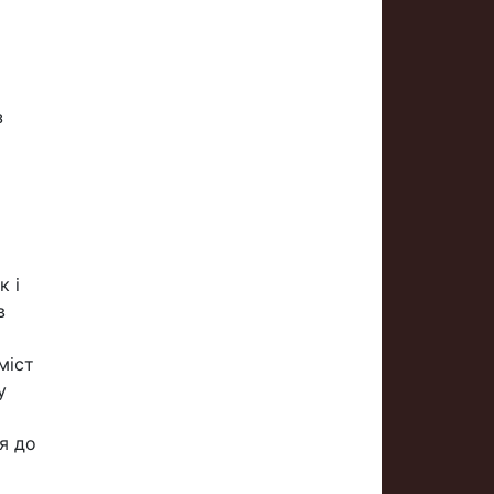
з
к і
в
міст
у
я до