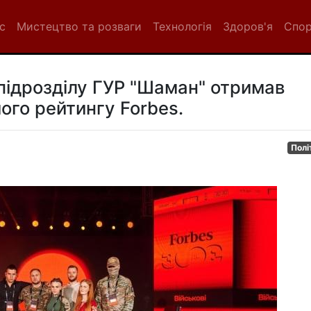
с
Мистецтво та розваги
Технологія
Здоров'я
Спо
підрозділу ГУР "Шаман" отримав
ого рейтингу Forbes.
Полі