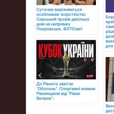
Сутички вирізняються
особливою жорсткістю:
Бор
Сирський провів декілька
кра
днів на напрямку
сам
Покровське. ФОТОзвіт
ріш
дозв
вик
для 
До Рівного завітає
"Оболонь". Спортивні новини
Рівненщини від "Рівне
Вечірнє".
Вих
дит