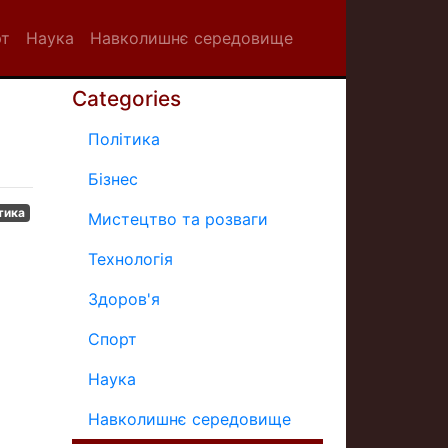
рт
Наука
Навколишнє середовище
Categories
Політика
Бізнес
тика
Мистецтво та розваги
Технологія
Здоров'я
Спорт
Наука
Навколишнє середовище