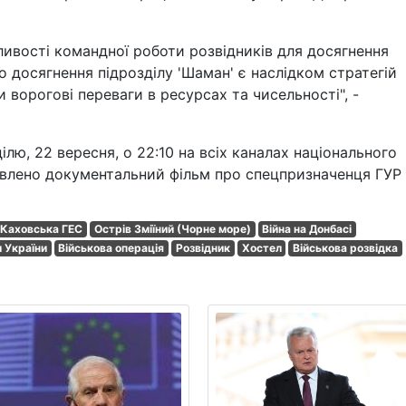
ивості командної роботи розвідників для досягнення
 що досягнення підрозділу 'Шаман' є наслідком стратегій
 ворогові переваги в ресурсах та чисельності", -
ілю, 22 вересня, о 22:10 на всіх каналах національного
авлено документальний фільм про спецпризначенця ГУР
Каховська ГЕС
Острів Зміїний (Чорне море)
Війна на Донбасі
и України
Військова операція
Розвідник
Хостел
Військова розвідка