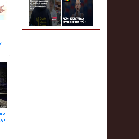
у
ухи
ад