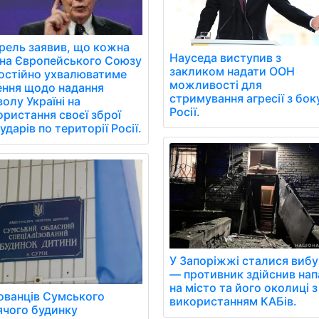
рель заявив, що кожна
Науседа виступив з
їна Європейського Союзу
закликом надати ООН
остійно ухвалюватиме
можливості для
ення щодо надання
стримування агресії з бок
олу Україні на
Росії.
ористання своєї зброї
ударів по території Росії.
У Запоріжжі сталися виб
— противник здійснив нап
на місто та його околиці з
ованців Сумського
використанням КАБів.
ячого будинку