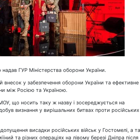
 надав ГУР Міністерства оборони України.
й внесок у забезпечення оборони України та ефективне
ни між Росією та Україною.
МОУ, що носить таку ж назву і зосереджується на
здобув визнання у вирішальних битвах проти російських
едопущення висадки російських військ у Гостомелі, а т
іїний та різних операціях на лівому березі Дніпра після