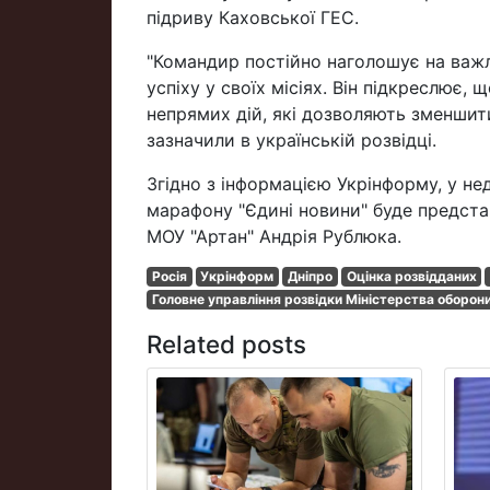
підриву Каховської ГЕС.
"Командир постійно наголошує на важл
успіху у своїх місіях. Він підкреслює,
непрямих дій, які дозволяють зменшити
зазначили в українській розвідці.
Згідно з інформацією Укрінформу, у нед
марафону "Єдині новини" буде предст
МОУ "Артан" Андрія Рублюка.
Росія
Укрінформ
Дніпро
Оцінка розвідданих
Головне управління розвідки Міністерства оборон
Related posts