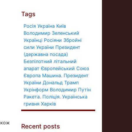
Tags
Росія
Україна
Київ
Володимир Зеленський
Українці
Росіяни
Збройні
сили України
Президент
(державна посада)
Безпілотний літальний
апарат
Європейський Союз
Європа
Машина.
Президент
України
Дональд Трамп
Укрінформ
Володимир Путін
Ракета.
Поліція.
Українська
гривня
Харків
акож
Recent posts