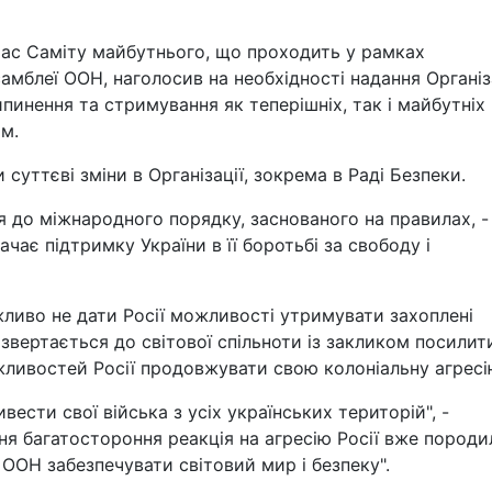
час Саміту майбутнього, що проходить у рамках
амблеї ООН, наголосив на необхідності надання Організ
пинення та стримування як теперішніх, так і майбутніх
рм.
суттєві зміни в Організації, зокрема в Раді Безпеки.
 до міжнародного порядку, заснованого на правилах, -
чає підтримку України в її боротьбі за свободу і
ливо не дати Росії можливості утримувати захоплені
а звертається до світової спільноти із закликом посилит
ливостей Росії продовжувати свою колоніальну агресі
ести свої війська з усіх українських територій", -
ня багатостороння реакція на агресію Росії вже породи
ООН забезпечувати світовий мир і безпеку".