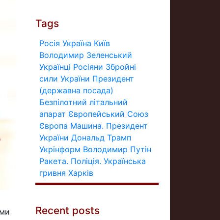
Tags
Росія
Україна
Київ
Володимир Зеленський
Українці
Росіяни
Збройні
сили України
Президент
(державна посада)
Безпілотний літальний
апарат
Європейський Союз
Європа
Машина.
Президент
України
Дональд Трамп
Укрінформ
Володимир Путін
Ракета.
Поліція.
Українська
гривня
Харків
Recent posts
ими