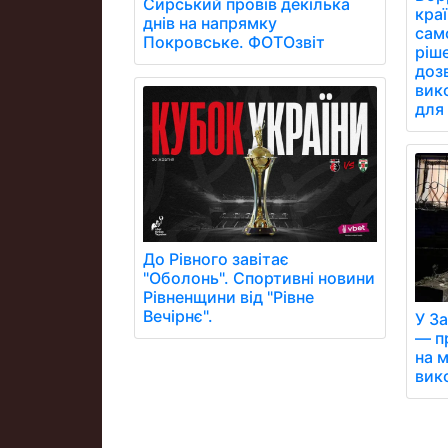
Сирський провів декілька
кра
днів на напрямку
сам
Покровське. ФОТОзвіт
ріш
дозв
вик
для 
До Рівного завітає
"Оболонь". Спортивні новини
Рівненщини від "Рівне
Вечірнє".
У З
— п
на м
вик