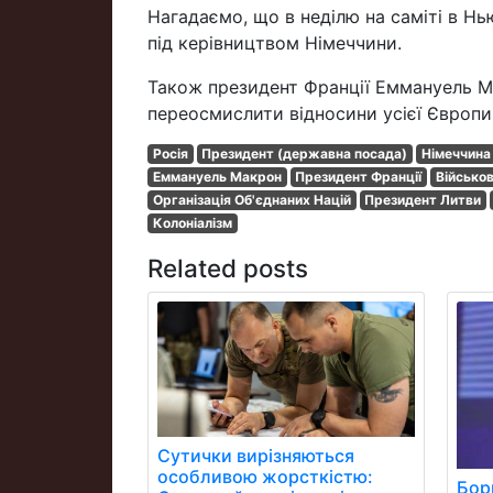
Нагадаємо, що в неділю на саміті в 
під керівництвом Німеччини.
Також президент Франції Еммануель Ма
переосмислити відносини усієї Європи 
Росія
Президент (державна посада)
Німеччина
Еммануель Макрон
Президент Франції
Військов
Організація Об'єднаних Націй
Президент Литви
Колоніалізм
Related posts
Сутички вирізняються
особливою жорсткістю:
Бор