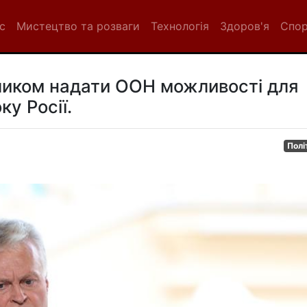
с
Мистецтво та розваги
Технологія
Здоров'я
Спо
ликом надати ООН можливості для
ку Росії.
Полі