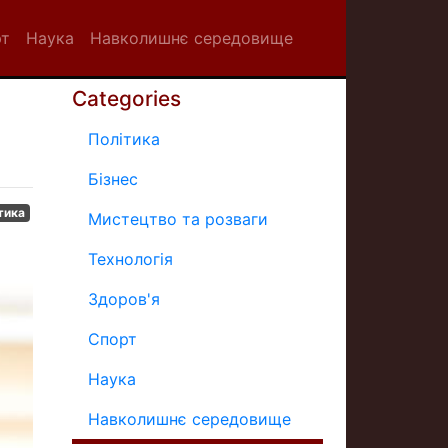
рт
Наука
Навколишнє середовище
Categories
Політика
Бізнес
тика
Мистецтво та розваги
Технологія
Здоров'я
Спорт
Наука
Навколишнє середовище