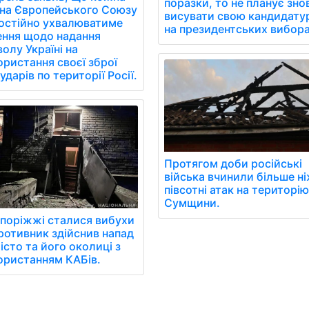
поразки, то не планує зно
їна Європейського Союзу
висувати свою кандидату
остійно ухвалюватиме
на президентських вибора
ення щодо надання
олу Україні на
ористання своєї зброї
ударів по території Росії.
Протягом доби російські
війська вчинили більше н
півсотні атак на територі
Сумщини.
апоріжжі сталися вибухи
ротивник здійснив напад
істо та його околиці з
ористанням КАБів.