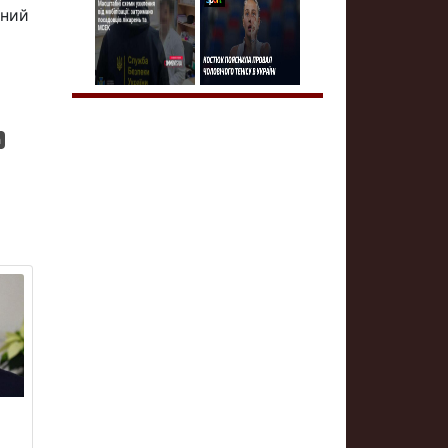
ений
а