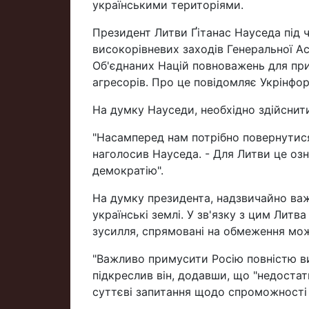
українськими територіями.
Президент Литви Ґітанас Науседа під 
високорівневих заходів Генеральної Ас
Об'єднаних Націй повноважень для при
агресорів. Про це повідомляє Укрінфо
На думку Науседи, необхідно здійснити 
"Насамперед нам потрібно повернутися
наголосив Науседа. - Для Литви це озна
демократію".
На думку президента, надзвичайно важ
українські землі. У зв'язку з цим Литв
зусилля, спрямовані на обмеження мож
"Важливо примусити Росію повністю вив
підкреслив він, додавши, що "недостат
суттєві запитання щодо спроможності 