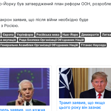
Нью-Йорку був затверджений план реформ ООН, розробл
крон заявив, що після війни необхідно буде
з Росією.
Європа
Укрінформ
Російська мова
Нью-Йорк
Демократія
Литв
а окупація
Рада Безпеки Організації Об'єднаних Націй
Генеральна Асамблея Організації Об'єднаних Націй
Гітанас Науседа
Трамп заявив, що якщо
цього року він зазнає
рель заявив, що кожна