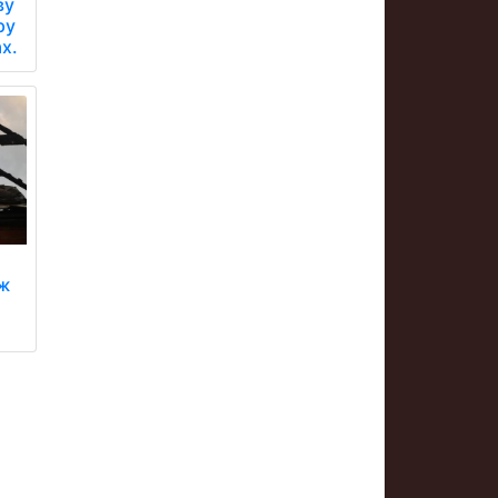
ву
ру
х.
іж
ю