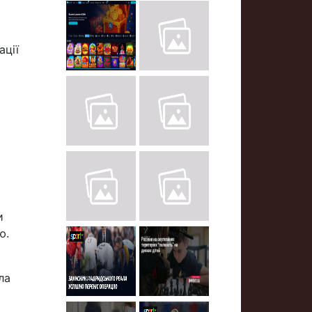
ації
и
ю.
ла