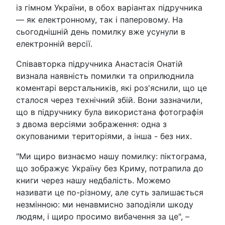
із гімном України, в обох варіантах підручника
— як електронному, так і паперовому. На
сьогоднішній день помилку вже усунули в
електронній версії.
Співавторка підручника Анастасія Онатій
визнала наявність помилки та оприлюднила
коментарі верстальників, які роз'яснили, що це
сталося через технічний збій. Вони зазначили,
що в підручнику була використана фотографія
з двома версіями зображення: одна з
окупованими територіями, а інша - без них.
"Ми щиро визнаємо нашу помилку: піктограма,
що зображує Україну без Криму, потрапила до
книги через нашу недбалість. Можемо
називати це по-різному, але суть залишається
незмінною: ми ненавмисно заподіяли шкоду
людям, і щиро просимо вибачення за це", –