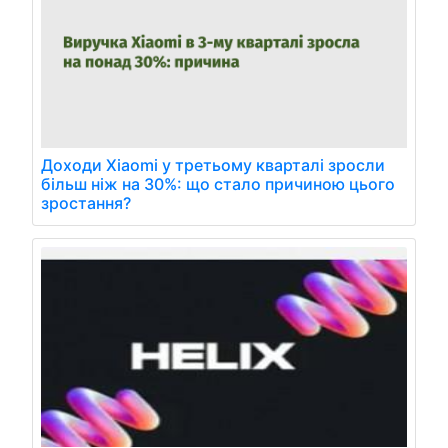
Доходи Xiaomi у третьому кварталі зросли
більш ніж на 30%: що стало причиною цього
зростання?