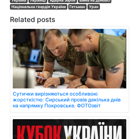
Україна
Українці
Ядерна зброя
Війна на Донбасі
Національна гвардія України
Гетьман
Уран
Related posts
Сутички вирізняються особливою
жорсткістю: Сирський провів декілька днів
на напрямку Покровське. ФОТОзвіт