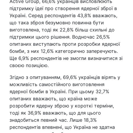
Active Group, 66,6% українців висловлюють
підтримку ідеї про створення ядерної зброї в
Україні. Серед респондентів 43,8% вважають,
що така зброя безумовно повинна бути
виготовлена, тоді як 22,8% більш схильні до
підтримки цього рішення. Водночас 26,5%
опитаних виступають проти розробки ядерної
бомби, з них 12,6% категорично заперечують.
Ще 6,9% респондентів не змогли визначитися зі
своєю позицією.
Згідно з опитуванням, 69,6% українців вірять у
можливість самостійного виготовлення
ядерної бомби в Україні. При цьому 32,7%
опитаних вважають, що країна може
розробити ядерну зброю у короткі терміни,
тоді як 36,9% вважають, що для цього
знадобиться певний час. Лише 18,3%
респондентів впевнені, що Україна не здатна