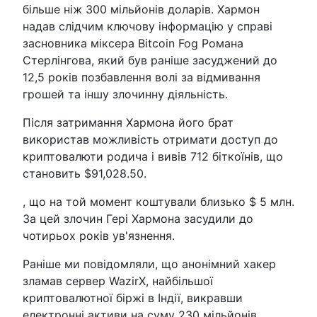
більше ніж 300 мільйонів доларів. Хармон
надав слідчим ключову інформацію у справі
засновника міксера Bitcoin Fog Романа
Стерлінгова, який був раніше засуджений до
12,5 років позбавлення волі за відмивання
грошей та іншу злочинну діяльність.
Після затримання Хармона його брат
використав можливість отримати доступ до
криптовалюти родича і вивів 712 біткоїнів, що
становить $91,028.50.
, що на той момент коштували близько $ 5 млн.
За цей злочин Гері Хармона засудили до
чотирьох років ув'язнення.
Раніше ми повідомляли, що анонімний хакер
зламав сервер WazirX, найбільшої
криптовалютної біржі в Індії, викравши
електронні активи на суму 230 мільйонів