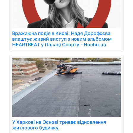
Вражаюча подія в Києві: Надя Дорофєєва
влаштує живий виступ з новим альбомом
HEARTBEAT у Палаці Спорту - Hochu.ua
У Харкові на Основі триває відновлення
житлового будинку.