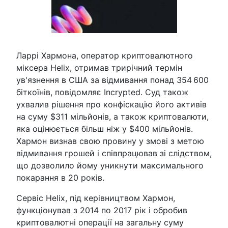
Ларрі Хармона, оператор криптовалютного
міксера Helix, отримав трирічний термін
ув'язнення в США за відмивання понад 354 600
біткоїнів, повідомляє Incrypted. Суд також
ухвалив рішення про конфіскацію його активів
на суму $311 мільйонів, а також криптовалюти,
яка оцінюється більш ніж у $400 мільйонів.
Хармон визнав свою провину у змові з метою
відмивання грошей і співпрацював зі слідством,
що дозволило йому уникнути максимального
покарання в 20 років.
Сервіс Helix, під керівництвом Хармон,
функціонував з 2014 по 2017 рік і обробив
криптовалютні операції на загальну суму