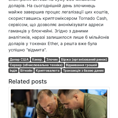
доларів. На сьогоднішній день злочинець
майже завершив процес легалізації цих коштів,
скориставшись криптоміксером Tornado Cash,
сервісом, що дозволяє анонімізувати адреси
гаманців у блокчейні. Згідно з даними
аналітиків, наразі залишилося лише 6 мільйонів
доларів у токенах Ether, а решта вже була
успішно "відмита".
Долар США
Хакер.
Злочин
Біржа (організований ринок)
Сервер (обчислювальна техніка)
Відмивання грошей
Індія
Біткойн
Криптовалюта
Транзакція з базою даних
Related posts