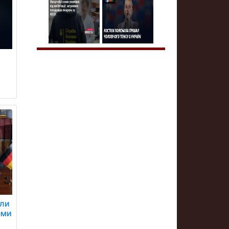
али
еми