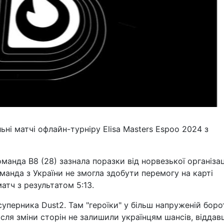
льні матчі офлайн-турніру Elisa Masters Espoo 2024 з
манда B8 (28) зазнала поразки від норвезької організац
оманда з України не змогла здобути перемогу на карті
атч з результатом 5:13.
суперника Dust2. Там "героїки" у більш напруженій боро
ісля зміни сторін не залишили українцям шансів, відда