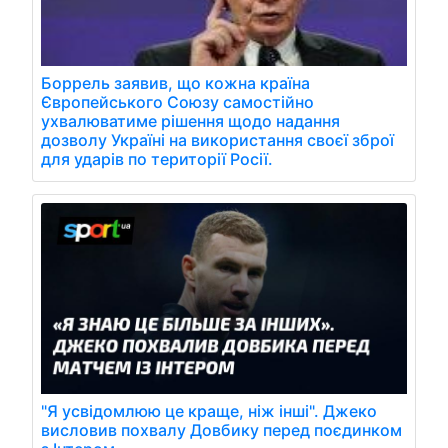
Боррель заявив, що кожна країна
Європейського Союзу самостійно
ухвалюватиме рішення щодо надання
дозволу Україні на використання своєї зброї
для ударів по території Росії.
"Я усвідомлюю це краще, ніж інші". Джеко
висловив похвалу Довбику перед поєдинком