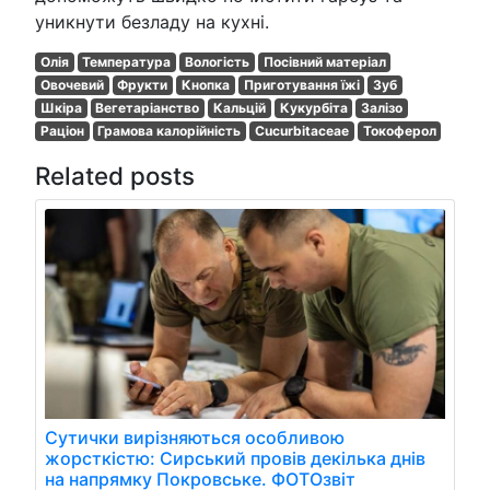
уникнути безладу на кухні.
Олія
Температура
Вологість
Посівний матеріал
Овочевий
Фрукти
Кнопка
Приготування їжі
Зуб
Шкіра
Вегетаріанство
Кальцій
Кукурбіта
Залізо
Раціон
Грамова калорійність
Cucurbitaceae
Токоферол
Related posts
Сутички вирізняються особливою
жорсткістю: Сирський провів декілька днів
на напрямку Покровське. ФОТОзвіт