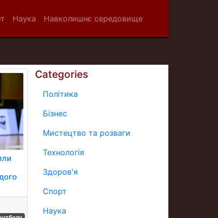
рт
Наука
Навколишнє середовище
Categories
Політика
Бізнес
Мистецтво та розваги
Технологія
или
Здоров'я
дого
Спорт
Наука
 футболу