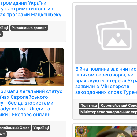
 громадяни України
уть отримати кошти в
ах програми Нацкешбеку.
аїнці
Українська гривня
к
Війна повинна закінчитис
шляхом переговорів, які
враховують інтереси Укра
заявили в Міністерстві
тримати легальний статус
закордонних справ Туре
аїнах Європейського
у - бесіда з юристами
Політика
Європейський Сою
adyanstvo - Люди та
Міністерство закордонних спр
ики | Експрес онлайн
опейський Союз
Українці
ист