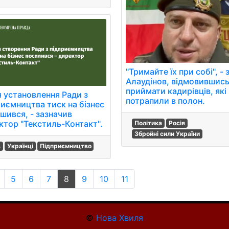
"Тримайте їх при собі", -
Алаудінов, відмовившис
приймати кадирівців, які
я установлення Ради з
потрапили в полон.
риємництва тиск на бізнес
ьшився, - зазначив
ктор "Текстиль-Контакт".
Політика
Росія
Збройні сили України
в
Українці
Підприємництво
5
6
7
8
9
10
11
©
Нова Хвиля