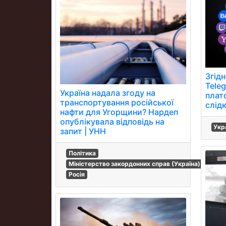
Згід
Tele
Україна надала згоду на
плат
транспортування російської
слід
нафти для Угорщини? Нардеп
опублікувала відповідь на
Укр
запит | УНН
Політика
Міністерство закордонних справ (Україна)
Росія