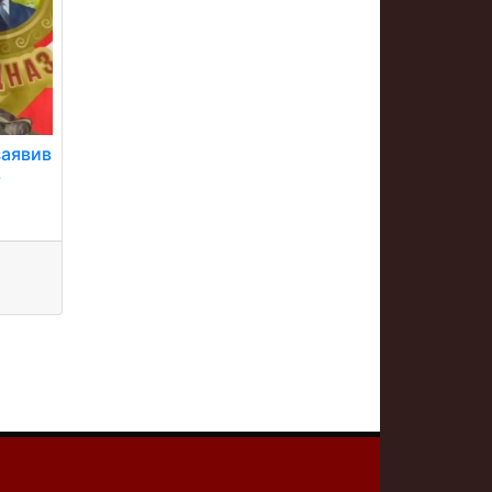
 заявив
ь