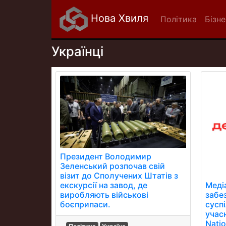
Нова Хвиля
Політика
Бізне
Українці
Президент Володимир
Зеленський розпочав свій
візит до Сполучених Штатів з
екскурсії на завод, де
Меді
виробляють військові
забе
боєприпаси.
суспі
учасн
Natio