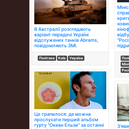
Міні
спра
крит
нови
В Австралії розглядають
кіно
варіант передачі Україні
відб
відслужених танків Abrams,
"Росі
повідомляють ЗМІ.
підр
Політика
Київ
Україна
Пол
Мін
Рос
Це трапилося: де можна
прослухати перший альбом
гурту "Океан Ельзи" за останні
З'яви