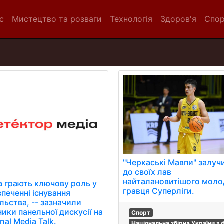
с
Мистецтво та розваги
Технологія
Здоров'я
Спо
"Черкаські Мавпи" залуч
до своїх лав
найталановитішого моло
а грають ключову роль у
гравця Суперліги.
зпеченні існування
льства, -- зазначили
ики панельної дискусії на
Спорт
nal Media Talk.
Національна збірна України з