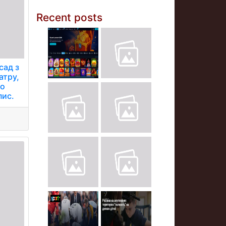
Recent posts
сад з
атру,
ро
пис.