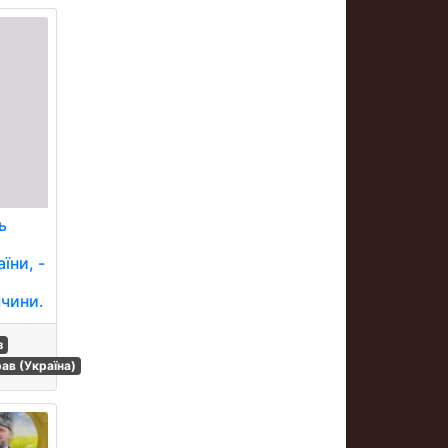
ь
їни, -
ччини.
з
ав (Україна)