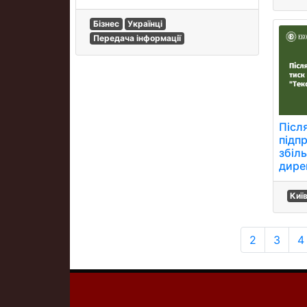
Бізнес
Українці
Передача інформації
Післ
підп
збіл
дире
Киї
2
3
4