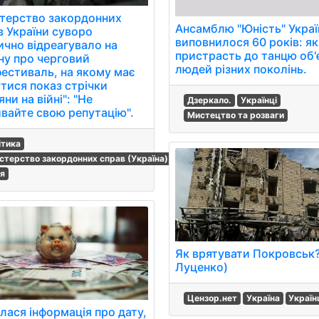
стерство закордонних
Ансамблю "Юність" Украї
в України суворо
виповнилося 60 років: як
ично відреагувало на
пристрасть до танцю об'
ну про черговий
людей різних поколінь.
фестиваль, на якому має
утися показ стрічки
яни на війні": "Не
Дзеркало.
Українці
ивайте свою репутацію".
Мистецтво та розваги
ітика
істерство закордонних справ (Україна)
ія
Як врятувати Покровськ?
Луценко)
Цензор.нет
Україна
Україн
лася інформація про дату,