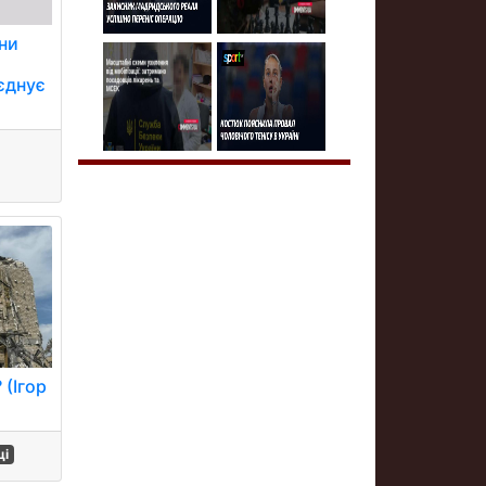
ни
єднує
 (Ігор
ці