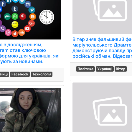
Вітер зняв фальшивий фа
но з дослідженням,
маріупольського Драмте
gram став ключовою
демонструючи правду п
формою для українців, які
російські обман. Відеоза
кують за новинами.
Політика
Українці
Вітер
аїнці
Facebook
Технологія