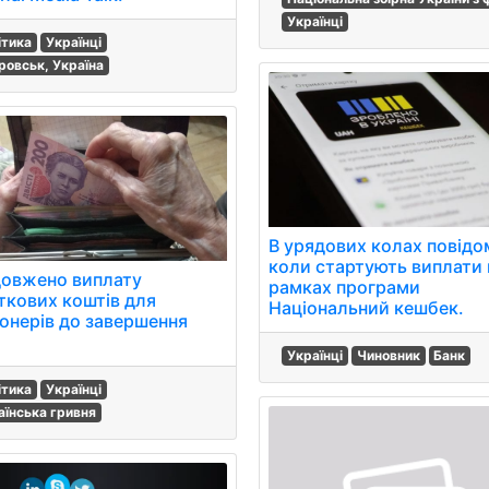
Українці
ітика
Українці
ровськ, Україна
В урядових колах повідо
коли стартують виплати 
овжено виплату
рамках програми
ткових коштів для
Національний кешбек.
іонерів до завершення
.
Українці
Чиновник
Банк
ітика
Українці
аїнська гривня