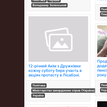
Політика
Україна
Володимир Зеленський
Пол
Пок
Прод
дода
12-річний Акім з Дружківки
пенс
кожну суботу бере участь в
року
акціях протесту в Лісабоні.
Пол
Політика
Укр
Міністерство закордонних справ (Україна)
Україна