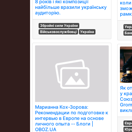
8 років і які композиції
коли
найбільше вразили українську
змож
аудиторію.
рамк
Збройні сили України
Укр
Військовослужбовці
Україна
Бан
Як о
у кр
Союз
Grom
Марианна Кох-Зорова:
викл
Рекомендации по подготовке к
интервью в Европе на основе
личного опыта -- Блоги |
Євр
OBOZ.UA
Юр