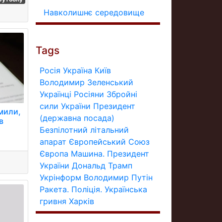
Навколишнє середовище
Tags
Росія
Україна
Київ
Володимир Зеленський
Українці
Росіяни
Збройні
сили України
Президент
мили,
(державна посада)
в
Безпілотний літальний
апарат
Європейський Союз
Європа
Машина.
Президент
України
Дональд Трамп
Укрінформ
Володимир Путін
Ракета.
Поліція.
Українська
гривня
Харків