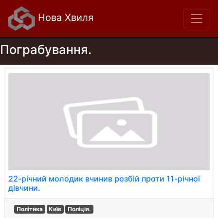
Нова Хвиля
Пограбування.
22-річний молодик вчинив розбій проти 11-річної
дівчини.
Політика
Київ
Поліція.