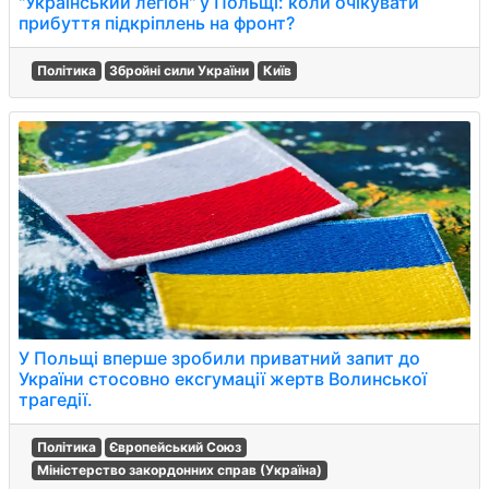
"Український легіон" у Польщі: коли очікувати
прибуття підкріплень на фронт?
Політика
Збройні сили України
Київ
У Польщі вперше зробили приватний запит до
України стосовно ексгумації жертв Волинської
трагедії.
Політика
Європейський Союз
Міністерство закордонних справ (Україна)