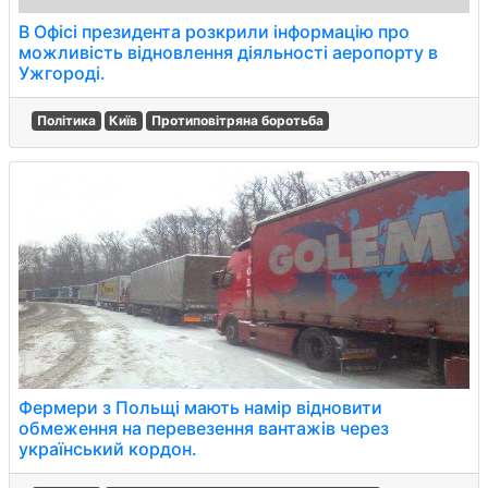
В Офісі президента розкрили інформацію про
можливість відновлення діяльності аеропорту в
Ужгороді.
Політика
Київ
Протиповітряна боротьба
Фермери з Польщі мають намір відновити
обмеження на перевезення вантажів через
український кордон.