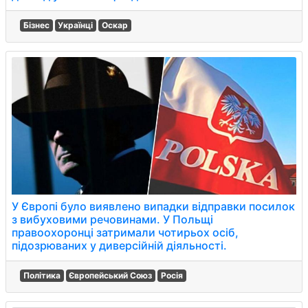
Бізнес
Українці
Оскар
У Європі було виявлено випадки відправки посилок
з вибуховими речовинами. У Польщі
правоохоронці затримали чотирьох осіб,
підозрюваних у диверсійній діяльності.
Політика
Європейський Союз
Росія