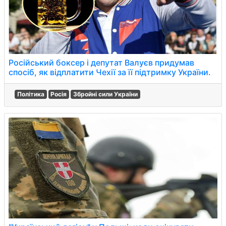
Російський боксер і депутат Валуєв придумав
спосіб, як відплатити Чехії за її підтримку України.
Політика
Росія
Збройні сили України