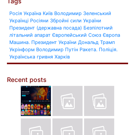
Tags
Росія
Україна
Київ
Володимир Зеленський
Українці
Росіяни
Збройні сили України
Президент (державна посада)
Безпілотний
літальний апарат
Європейський Союз
Європа
Машина.
Президент України
Дональд Трамп
Укрінформ
Володимир Путін
Ракета.
Поліція.
Українська гривня
Харків
Recent posts