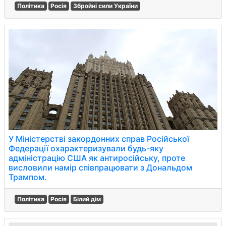
Політика
Росія
Збройні сили України
У Міністерстві закордонних справ Російської
Федерації охарактеризували будь-яку
адміністрацію США як антиросійську, проте
висловили намір співпрацювати з Дональдом
Трампом.
Політика
Росія
Білий дім