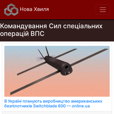
Нова Хвиля
Командування Сил спеціальних
операцій ВПС
В Україні планують виробництво американських
безпілотників Switchblade 600 — online.ua