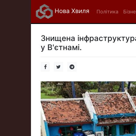
Нова Хвиля
Політика
Бізне
Знищена інфраструктура 
у В'єтнамі.