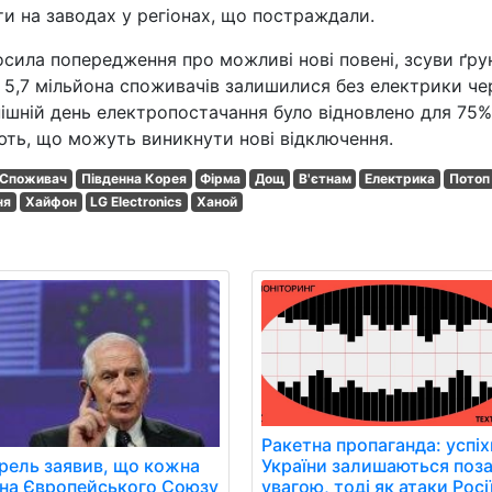
ти на заводах у регіонах, що постраждали.
сила попередження про можливі нові повені, зсуви ґру
о 5,7 мільйона споживачів залишилися без електрики че
ішній день електропостачання було відновлено для 75%
ють, що можуть виникнути нові відключення.
Споживач
Південна Корея
Фірма
Дощ
В'єтнам
Електрика
Потоп
ня
Хайфон
LG Electronics
Ханой
Ракетна пропаганда: успіх
рель заявив, що кожна
України залишаються поз
їна Європейського Союзу
увагою, тоді як атаки Росі