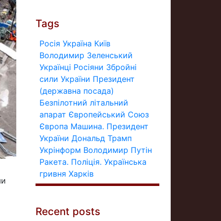
Tags
Росія
Україна
Київ
Володимир Зеленський
Українці
Росіяни
Збройні
сили України
Президент
(державна посада)
Безпілотний літальний
апарат
Європейський Союз
Європа
Машина.
Президент
України
Дональд Трамп
Укрінформ
Володимир Путін
Ракета.
Поліція.
Українська
гривня
Харків
ми
Recent posts