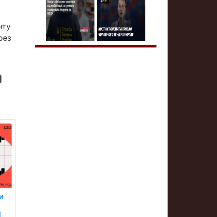
нту
рез
и
а
ї