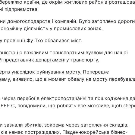
збережжю країни, де окрім житлових районів розташова
ні підприємства.
ни домогосподарств і компаній. Було затоплено дороги
ономічну діяльність у промислових зонах.
у провінції Фу Тхо обвалився міст.
вністю і є важливим транспортним вузлом для нашої
ий представник департаменту транспорту.
ртв унаслідок руйнування мосту. Попереднє
наму, виявило, що в момент обвалу на мосту перебувал
 через перебої в електропостачанні та пошкодження да
DEEP C, повідомили, що роблять все можливе, щоб збер
ти зазнали збитків, зокрема через затоплення складів.
иків немає постраждалих. Південнокорейська бізнес-