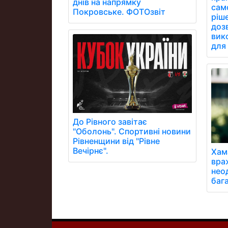
днів на напрямку
сам
Покровське. ФОТОзвіт
ріш
дозв
вик
для 
До Рівного завітає
"Оболонь". Спортивні новини
Рівненщини від "Рівне
Вечірнє".
Хам
вра
неод
бага