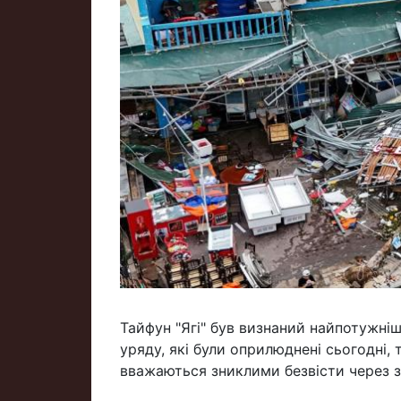
Тайфун "Ягі" був визнаний найпотужні
уряду, які були оприлюднені сьогодні,
вважаються зниклими безвісти через з