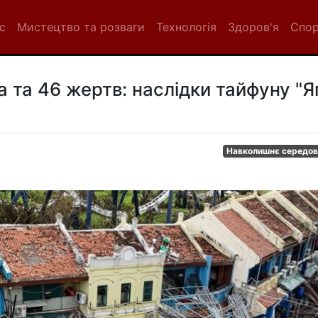
с
Мистецтво та розваги
Технологія
Здоров'я
Спо
та 46 жертв: наслідки тайфуну "Яг
Навколишнє середо