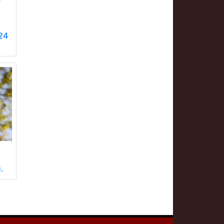
з
24
.