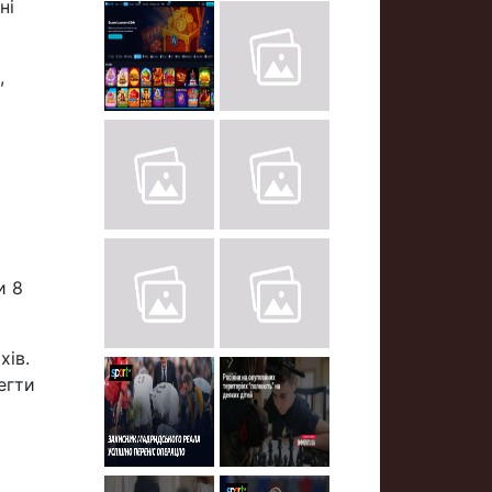
ні
,
и 8
хів.
егти