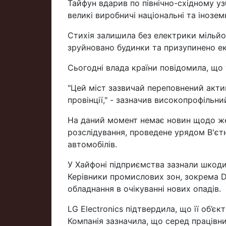
Тайфун вдарив по північно-східному у
великі виробничі національні та інозем
Стихія залишила без електрики мільйо
зруйновано будинки та призупинено ек
Сьогодні влада країни повідомила, що 
"Цей міст зазвичай переповнений акти
провінції," - зазначив високопрофільн
На даний момент немає новин щодо же
розслідування, проведене урядом В'єт
автомобілів.
У Хайфоні підприємства зазнали шкоди
Керівники промислових зон, зокрема 
обладнання в очікуванні нових опадів.
LG Electronics підтвердила, що її об’єк
Компанія зазначила, що серед працівн