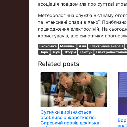
асоціація повідомила про суттєві втра
Метеорологічна служба В'єтнаму оголо
та інтенсивні опади в Ханої. Приблизн
пошкодження електроліній. На сьогодн
користувачів, але синоптики прогнозу
Економіка
Машина.
Азія
Електрична енергія
Парк
Зсув
Шторм
Тайфун
Електропостачан
Related posts
Сутички вирізняються
особливою жорсткістю:
Бор
Сирський провів декілька
кра