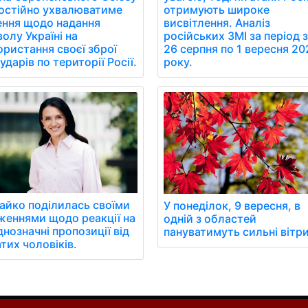
остійно ухвалюватиме
отримують широке
ення щодо надання
висвітлення. Аналіз
олу Україні на
російських ЗМІ за період 
ористання своєї зброї
26 серпня по 1 вересня 20
ударів по території Росії.
року.
айко поділилась своїми
У понеділок, 9 вересня, в
женнями щодо реакції на
одній з областей
нозначні пропозиції від
пануватимуть сильні вітри
тих чоловіків.