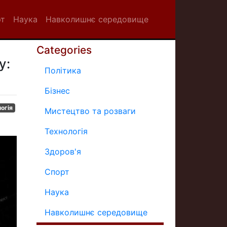
рт
Наука
Навколишнє середовище
Categories
у:
Політика
Бізнес
огія
Мистецтво та розваги
Технологія
Здоров'я
Спорт
Наука
Навколишнє середовище