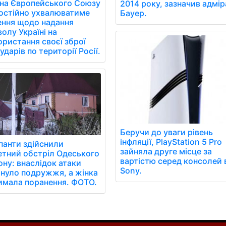
їна Європейського Союзу
2014 року, зазначив адмі
остійно ухвалюватиме
Бауер.
ення щодо надання
олу Україні на
ористання своєї зброї
ударів по території Росії.
Беручи до уваги рівень
інфляції, PlayStation 5 Pro
панти здійснили
зайняла друге місце за
етний обстріл Одеського
вартістю серед консолей 
ону: внаслідок атаки
Sony.
инуло подружжя, а жінка
имала поранення. ФОТО.