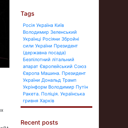
Tags
Росія
Україна
Київ
Володимир Зеленський
Українці
Росіяни
Збройні
сили України
Президент
(державна посада)
Безпілотний літальний
апарат
Європейський Союз
Європа
Машина.
Президент
України
Дональд Трамп
Укрінформ
Володимир Путін
Ракета.
Поліція.
Українська
гривня
Харків
их
Recent posts