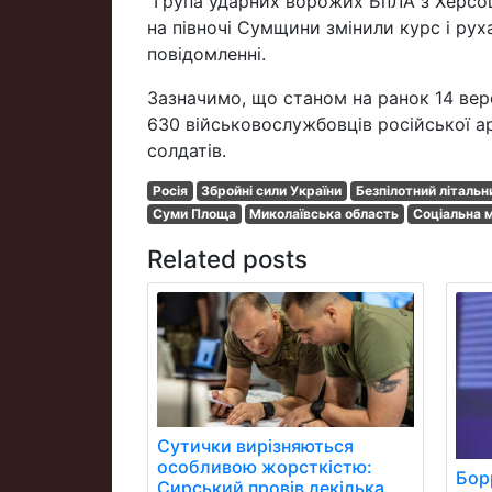
"Група ударних ворожих БпЛА з Херсощ
на півночі Сумщини змінили курс і рух
повідомленні.
Зазначимо, що станом на ранок 14 вер
630 військовослужбовців російської а
солдатів.
Росія
Збройні сили України
Безпілотний літальн
Суми Площа
Миколаївська область
Соціальна 
Related posts
Сутички вирізняються
особливою жорсткістю:
Бор
Сирський провів декілька