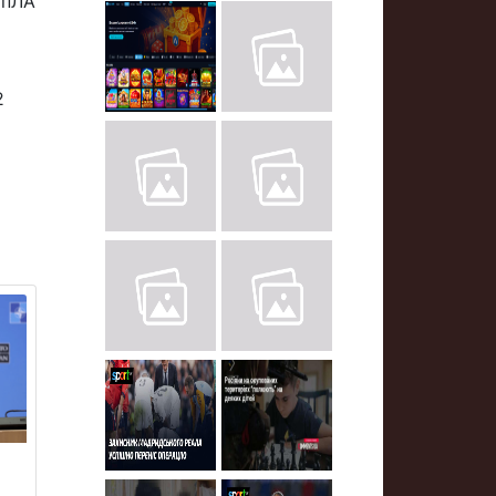
БпЛА
2