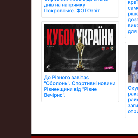
кра
днів на напрямку
сам
Покровське. ФОТОзвіт
ріш
дозв
вик
для 
До Рівного завітає
"Оболонь". Спортивні новини
Оку
Рівненщини від "Рівне
рак
Вечірнє".
рай
заг
отр