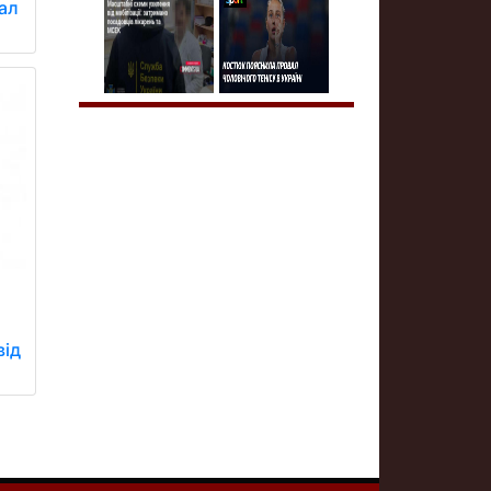
рал
від