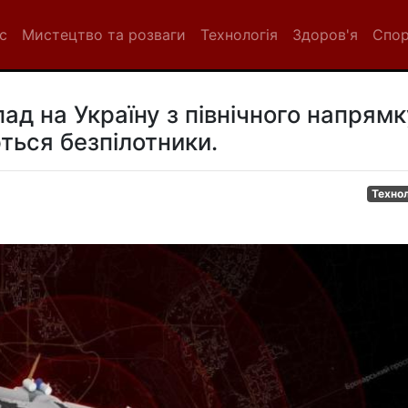
с
Мистецтво та розваги
Технологія
Здоров'я
Спо
ад на Україну з північного напрямк
ться безпілотники.
Технол