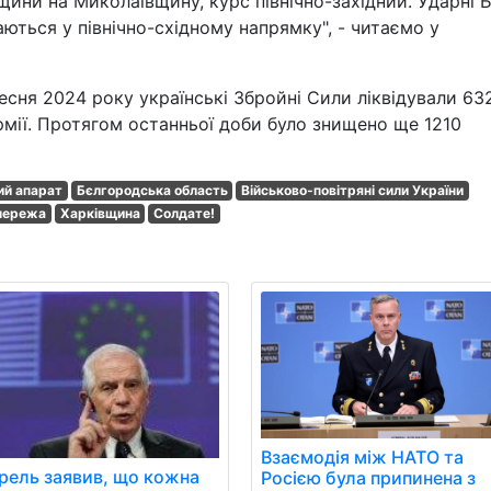
ини на Миколаївщину, курс північно-західний. Ударні 
аються у північно-східному напрямку", - читаємо у
есня 2024 року українські Збройні Сили ліквідували 63
рмії. Протягом останньої доби було знищено ще 1210
ий апарат
Бєлгородська область
Військово-повітряні сили України
мережа
Харківщина
Солдате!
Взаємодія між НАТО та
рель заявив, що кожна
Росією була припинена з