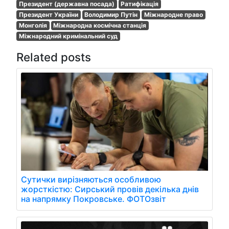
Президент (державна посада)
Ратифікація
Президент України
Володимир Путін
Міжнародне право
Монголія
Міжнародна космічна станція
Міжнародний кримінальний суд
Related posts
Сутички вирізняються особливою
жорсткістю: Сирський провів декілька днів
на напрямку Покровське. ФОТОзвіт