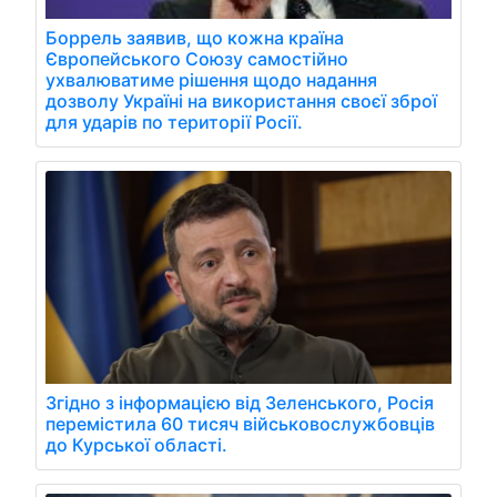
Боррель заявив, що кожна країна
Європейського Союзу самостійно
ухвалюватиме рішення щодо надання
дозволу Україні на використання своєї зброї
для ударів по території Росії.
Згідно з інформацією від Зеленського, Росія
перемістила 60 тисяч військовослужбовців
до Курської області.