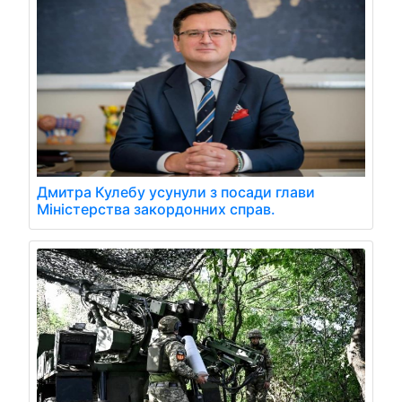
Дмитра Кулебу усунули з посади глави
Міністерства закордонних справ.