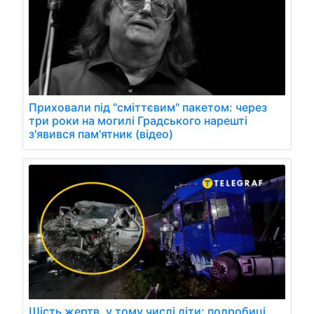
Приховали під "сміттєвим" пакетом: через
три роки на могилі Градського нарешті
з'явився пам'ятник (відео)
Шість жертв, у тому числі діти: подробиці