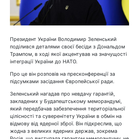
Президент України Володимир Зеленський
поділився деталями своєї бесіди з Дональдом
Трампом, в ході якої акцентував на значущості
інтеграції України до НАТО.
Про це він розповів на пресконференції за
підсумками засідання Європейської ради.
Зеленський нагадав про невдачу гарантій,
закладених у Будапештському меморандумі,
який передбачав забезпечення територіальної
цілісності та суверенітету України в обмін на
відмову від ядерної зброї. Він підкреслив, що
жодна з великих ядерних держав, зокрема
Росія, що виступала гарантом меморандуму, не