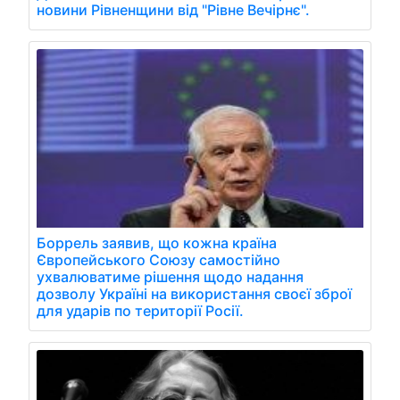
новини Рівненщини від "Рівне Вечірнє".
Боррель заявив, що кожна країна
Європейського Союзу самостійно
ухвалюватиме рішення щодо надання
дозволу Україні на використання своєї зброї
для ударів по території Росії.