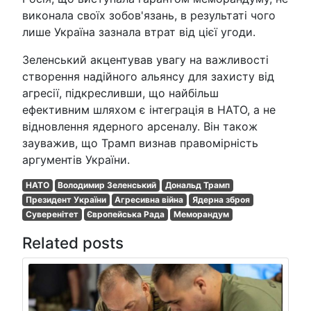
виконала своїх зобов'язань, в результаті чого
лише Україна зазнала втрат від цієї угоди.
Зеленський акцентував увагу на важливості
створення надійного альянсу для захисту від
агресії, підкресливши, що найбільш
ефективним шляхом є інтеграція в НАТО, а не
відновлення ядерного арсеналу. Він також
зауважив, що Трамп визнав правомірність
аргументів України.
НАТО
Володимир Зеленський
Дональд Трамп
Президент України
Агресивна війна
Ядерна зброя
Суверенітет
Європейська Рада
Меморандум
Related posts