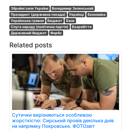
Збройні сили України
Володимир Зеленський
Президент (державна посада)
Українці
Економіка
Українська гривня
Бюджет
Банк
Слуга народу (політична партія)
Безробіття
Державний бюджет
Форбс
Related posts
Сутички вирізняються особливою
жорсткістю: Сирський провів декілька днів
на напрямку Покровське. ФОТОзвіт