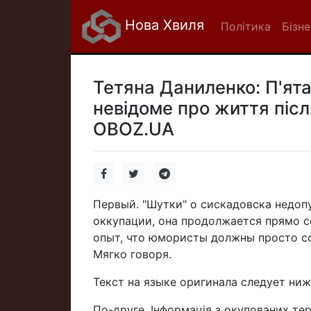
Нова Хвиля
Політика
Бізне
Тетяна Даниленко: П'ята
невідоме про життя післ
OBOZ.UA
Первый. "Шутки" о сискадовска недоп
оккупации, она продолжается прямо с
опыт, что юмористы должны просто со
Мягко говоря.
Текст на языке оригинала следует ни
По-друге. Інформація з окупованих тер