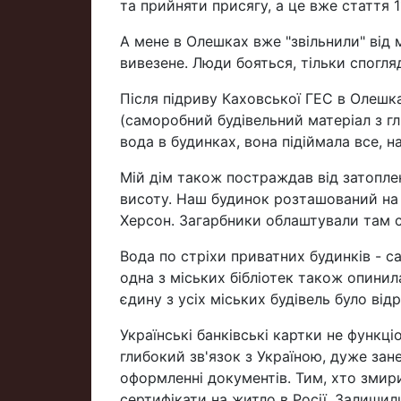
та прийняти присягу, а це вже стаття 1
А мене в Олешках вже "звільнили" від 
вивезене. Люди бояться, тільки спогля
Після підриву Каховської ГЕС в Олешка
(саморобний будівельний матеріал з гли
вода в будинках, вона підіймала все, 
Мій дім також постраждав від затопле
висоту. Наш будинок розташований на 
Херсон. Загарбники облаштували там 
Вода по стріхи приватних будинків - с
одна з міських бібліотек також опинил
єдину з усіх міських будівель було від
Українські банківські картки не функціо
глибокий зв'язок з Україною, дуже зан
оформленні документів. Тим, хто змир
сертифікати на житло в Росії. Залишил