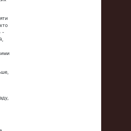
зяти
 хто
 -
й,
вими
ьше,
аду,
в