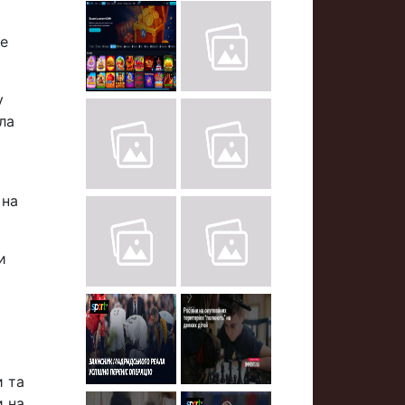
се
у
ла
 на
и
и та
и на