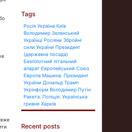
Tags
або
Росія
Україна
Київ
Володимир Зеленський
Українці
Росіяни
Збройні
сили України
Президент
(державна посада)
же
Безпілотний літальний
апарат
Європейський Союз
Європа
Машина.
Президент
України
Дональд Трамп
Укрінформ
Володимир Путін
Ракета.
Поліція.
Українська
гривня
Харків
 вже
Recent posts
ити