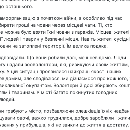
 до останнього.
моорганізацію з початком війни, а особливо під час
рати гроші на човни через місцеві чати. Ті, хто
 можна було взяти їхні човни з гаражів. Місцеві жителі
 людей і тварин у безпечні місця. Навіть жителі сусідні
вни на затоплені території. Їм велика подяка.
відповідали. Що вони робили далі, мені невідомо. Люди
гу надали зооволонтери, які, ризикуючи своїм життям,
ку. У цій ситуації проявилися найкращі якості наших
евідомим, але сподіваюся, ми дізнаємося про кожного,
ї, викликаної окупантом. Волонтери й досі збирають кошт
м і тваринам. У місті багато покинутих голодних
 людей.
ни грабують місто, позбавляючи олешківців їхніх надбан
щували овочі, важко трудилися, добре заробляли і жил
ання у прибульців, які не звикли до життя в достатку.