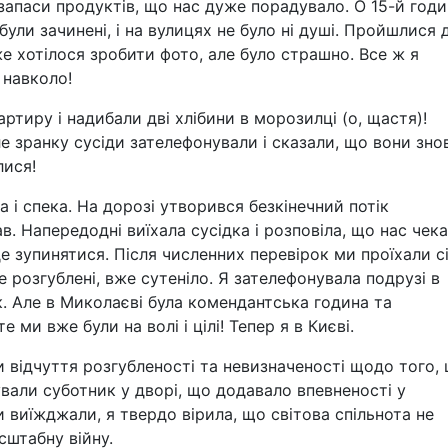
запаси продуктів, що нас дуже порадувало. О 15-й годи
були зачинені, і на вулицях не було ні душі. Пройшлися 
е хотілося зробити фото, але було страшно. Все ж я
 навколо!
ртиру і надибали дві хлібини в морозилці (о, щастя)!
ле зранку сусіди зателефонували і сказали, що вони зно
лися!
і спека. На дорозі утворився безкінечний потік
. Напередодні виїхала сусідка і розповіла, що нас чека
де зупинятися. Після численних перевірок ми проїхали с
е розгублені, вже сутеніло. Я зателефонувала подрузі в
. Але в Миколаєві була комендантська година та
 ми вже були на волі і цілі! Тепер я в Києві.
 відчуття розгубленості та невизначеності щодо того,
зували суботник у дворі, що додавало впевненості у
 виїжджали, я твердо вірила, що світова спільнота не
штабну війну.