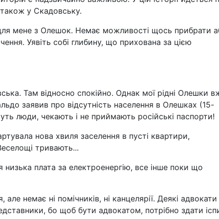
 також у Скадовську.
ія для мене з Олешок. Немає можливості щось прибрати 
ення. Уявіть собі глибину, що прихована за цією
ька. Там відносно спокійно. Однак мої рідні Олешки в
льдо заявив про відсутність населення в Олешках (15-
уть люди, чекають і не приймають російські паспорти!
артувала нова хвиля заселення в пусті квартири,
еселощі тривають...
ня низька плата за електроенергію, все інше поки що
 але немає ні помічників, ні канцелярії. Деякі адвокати
едставники, бо щоб бути адвокатом, потрібно здати ісп