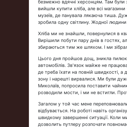
безмежно вдячні херсонцям. Там були 
вийшли купити хліба, але всі магазини 
музеїв, де панувала лякаюча тиша. Дуж
зробила одну світлину. Жодної людини
Хліба ми не знайшли, повернулися в ква
Вирішили побути пару днів в гостях, а
збираються тим же шляхом. І ми зібра
Цього дня пройшов дощ, зникла пилюка 
автомобілів. Зв'язок майже не працював
де треба їхати на повній швидкості, а 
зону і нарешті вирвалися. Ми були дуж
Миколаїв, попросила поставити чайник
розводили мости, і ми не встигли. Проте
Загалом у той час мене переповнювали
відбувається. На роботі навіть органі
швидкому завершенні ситуації. Коли ми
дозволить путлеру розпочати повномас