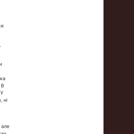
ся
.
и
дка
 В
 У
, ні
 але
ких