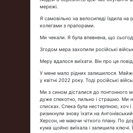
мережі.
Я самовільно на велосипеді їздила на 
колегами з прапорами.
Ми чекали. Я була впевнена, що сьогод
Згодом мера захопили російські військ
Меру вдалося виїхати. Він про це повід
У мене мало рідних залишилося. Майже 
у квітні 2022 року. Тоді російські вій
Ми з сином дісталися до понтонного мо
дуже спекотно, пильно і страшно. Ми не
списках. Спека була нестерпною, хоч і
ризикнули знову їхати на Антонівський
Херсон, не маючи чіткого плану. По до
кума щойно виїхала і залишила ключі.