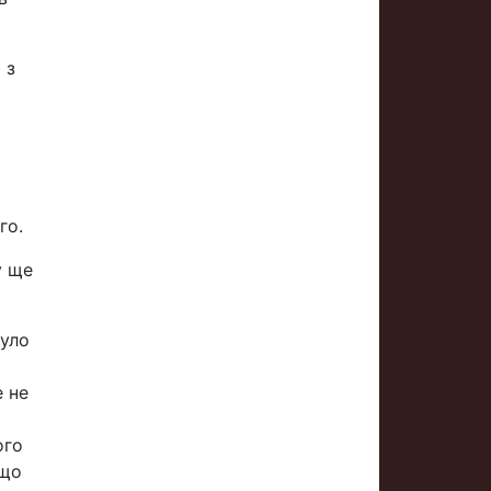
 з
го.
у ще
Було
е не
ого
 що