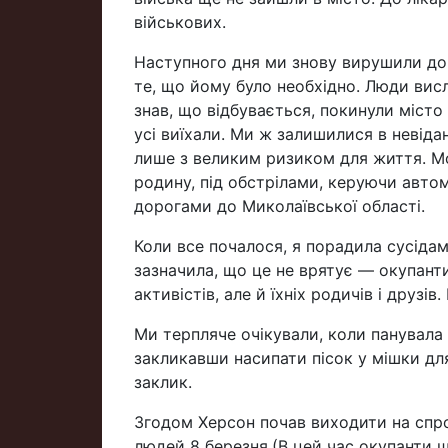
військових.
Наступного дня ми знову вирушили до 
те, що йому було необхідно. Люди висл
знав, що відбувається, покинули місто 
усі виїхали. Ми ж залишилися в невіда
лише з великим ризиком для життя. Мо
родину, під обстрілами, керуючи автом
дорогами до Миколаївської області.
Коли все почалося, я порадила сусідам 
зазначила, що це не врятує — окупант
активістів, але й їхніх родичів і друзі
Ми терпляче очікували, коли панувала п
закликавши насипати пісок у мішки дл
заклик.
Згодом Херсон почав виходити на спр
людей 8 березня.(В цей час окупанти щ