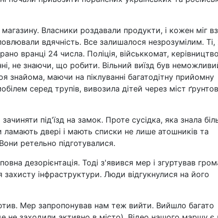
магазину. Власники роздавали продукти, і кожен міг в
овлювали вдячність. Все залишалося незрозумілим. Ті,
рано вранці 24 числа. Поліція, військкомат, керівництво
нні, не знаючи, що робити. Вільний виїзд був неможливи
я знайома, маючи на піклуванні багатодітну прийомну
обілем серед трупів, вивозила дітей через міст ґрунто
зачиняти під'їзд на замок. Проте сусідка, яка знала біл
и ламають двері і мають списки не лише атошників та
в. Вони ретельно підготувалися.
овна дезорієнтація. Тоді з'явився мер і згуртував гром
я захисту інфраструктури. Люди відгукнулися на його
отив. Мер запропонував нам теж вийти. Вийшло багато
е не заходили активно в місто). Відео нашого маршу є 