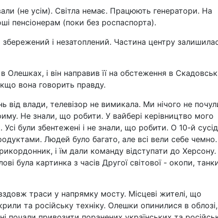
вали (не усім). Світла немає. Працюють генератори. На
оші пенсіонерам (поки без роспаспорта).
 збережений і незатоплений. Частина центру залишила
в Олешках, і він направив її на обстеження в Скадовськ
якщо вона говорить правду.
ь від влади, телевізор не вимикала. Ми нічого не почул
риму. Не знали, що робити. У вайбері керівництво мого
 Усі були збентежені і не знали, що робити. О 10-й сусі
одуктами. Людей було багато, але всі вели себе чемно.
прикордонник, і їм дали команду відступати до Херсону.
лові була картинка з часів Другої світової - окопи, танки
вздовж траси у напрямку мосту. Місцеві жителі, що
рили та російську техніку. Олешки опинилися в облозі,
рні почали привозити поранених українських та російсь