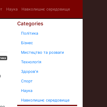
рт
Наука
Навколишнє середовище
Categories
Політика
Бізнес
Мистецтво та розваги
тика
Технологія
Здоров'я
й
Спорт
Наука
Навколишнє середовище
про