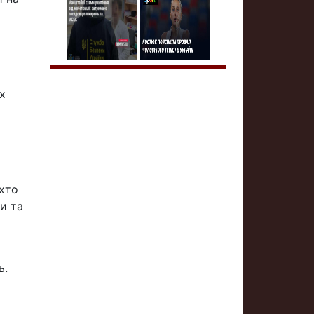
х
 хто
и та
ь.
и