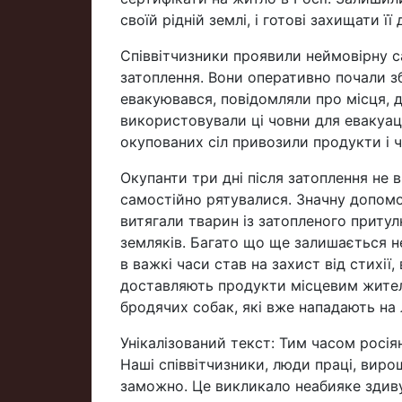
своїй рідній землі, і готові захищати її
Співвітчизники проявили неймовірну са
затоплення. Вони оперативно почали зби
евакуювався, повідомляли про місця, де
використовували ці човни для евакуації
окупованих сіл привозили продукти і чо
Окупанти три дні після затоплення не 
самостійно рятувалися. Значну допомо
витягали тварин із затопленого притул
земляків. Багато що ще залишається н
в важкі часи став на захист від стихі
доставляють продукти місцевим жителя
бродячих собак, які вже нападають на
Унікалізований текст: Тим часом росія
Наші співвітчизники, люди праці, виро
заможно. Це викликало неабияке здивув