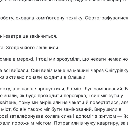
роботу, сховала комп'ютерну техніку. Сфотографувалися
ні-завтра це закінчиться.
а. Згодом його звільнили.
омив в мережі. І тоді ми зрозуміли, що чекати немає чо
всі виїхали. Син вивіз мене на машині через Снігурівк
ська активно почали входити в Олешки.
сту, але нас не пропустили, бо міст був замінований. 
 знали, як буде проходити перевірка, і син міг бути у
 квітень, тому ми вирішили не чекати й повертатися, ал
 міст, бо він також міг бути замінований. Вирушили в
розі зателефонував колега сина і допоміг з житлом — й
 Їхали порожнім містом. Потрапили в чужу квартиру, за