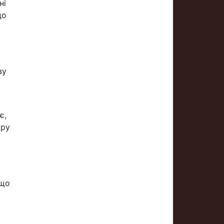
ні
до
ву
є,
іру
 що