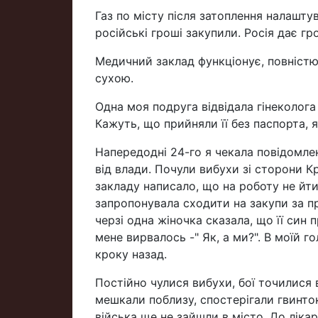
Газ по місту після затоплення налашту
російські гроші закупили. Росія дає гр
Медичний заклад функціонує, повністю
сухою.
Одна моя подруга відвідала гінеколога 
Кажуть, що прийняли її без паспорта, 
Напередодні 24-го я чекала повідомлен
від влади. Почули вибухи зі сторони К
закладу написало, що на роботу не йти.
запропонувала сходити на закупи за пр
черзі одна жіночка сказала, що її син 
мене вирвалось -" Як, а ми?". В моїй го
кроку назад.
Постійно чулися вибухи, бої точилися 
мешкали поблизу, спостерігали гвинток
війська ще не зайшли в місто. До ліка