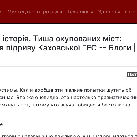
с
Мистецтво та розваги
Технологія
Здоров'я
Спо
 історія. Тиша окупованих міст:
я підриву Каховської ГЕС -- Блоги |
Полі
устимы. Как и вообще эти жалкие попытки шутить об
ейчас. Это же очевидно, это настолько травматически
мкнуть рот, потому что звучат обидно и бестолково.
же
иторій є надзвичайно важливою. У цій історії йдеться 