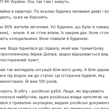
11 КК України. Ось так там і живуть.
майна в квартирі. По всьому будинку виламані двері і в
дають, чуже не боронять.
х 90% жителів затоплені. Усі будинки, що були із саман
ни), - впали. А як стіни впали, їх накрив дах. Коли стоя
навіть холодильники. Вони плавали в будинках.
ння. Вода піднялася до підвалу, який має триметрову
протилежному березі Дніпра, звідки відкривається вид
спостережний пункт.
аме так виглядала ситуація біля мого дому. А біля церкв
ася під водою аж до стріхи. Це історична будівля, яку
ремонтовано. Їй вже 100 років.
нують. В обігу - російські рублі. Люди, які відчувають
епокоєні майбутнім, адже російська влада наполягає на
ився з тривалою окупацією, видали російські документ
ися лише старші та слабкі люди, які переконані, що вон