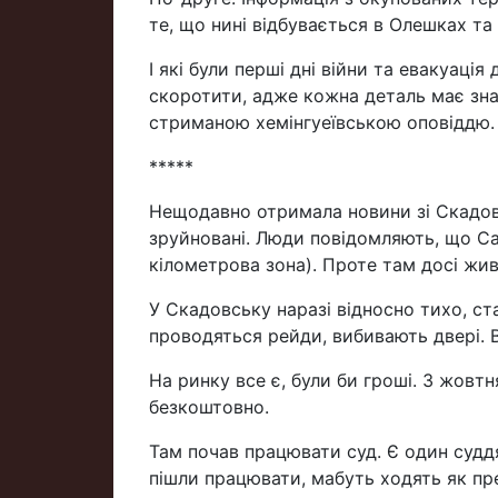
те, що нині відбувається в Олешках та
І які були перші дні війни та евакуац
скоротити, адже кожна деталь має знач
стриманою хемінгуеївською оповіддю.
*****
Нещодавно отримала новини зі Скадовс
зруйновані. Люди повідомляють, що Са
кілометрова зона). Проте там досі жив
У Скадовську наразі відносно тихо, ст
проводяться рейди, вибивають двері. В
На ринку все є, були би гроші. З жовт
безкоштовно.
Там почав працювати суд. Є один суддя,
пішли працювати, мабуть ходять як пр