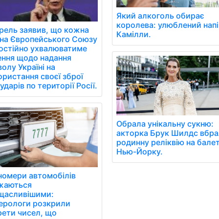
Який алкоголь обирає
королева: улюблений нап
рель заявив, що кожна
Камілли.
їна Європейського Союзу
остійно ухвалюватиме
ення щодо надання
олу Україні на
ористання своєї зброї
ударів по території Росії.
Обрала унікальну сукню:
акторка Брук Шилдс вбр
родинну реліквію на балет
Нью-Йорку.
 номери автомобілів
жаються
щасливішими:
ерологи розкрили
рети чисел, що