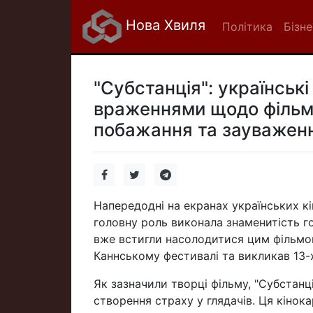
Нова Хвиля
Політика
Бізне
"Субстанція": українські
враженнями щодо фільму
побажання та зауваженн
Напередодні на екранах українських кі
головну роль виконала знаменитість го
вже встигли насолодитися цим фільмо
Каннському фестивалі та викликав 13-
Як зазначили творці фільму, "Субстан
створення страху у глядачів. Ця кінока