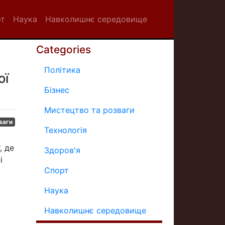
рт
Наука
Навколишнє середовище
Categories
Політика
ої
Бізнес
Мистецтво та розваги
ваги
Технологія
, де
Здоров'я
і
Спорт
Наука
Навколишнє середовище