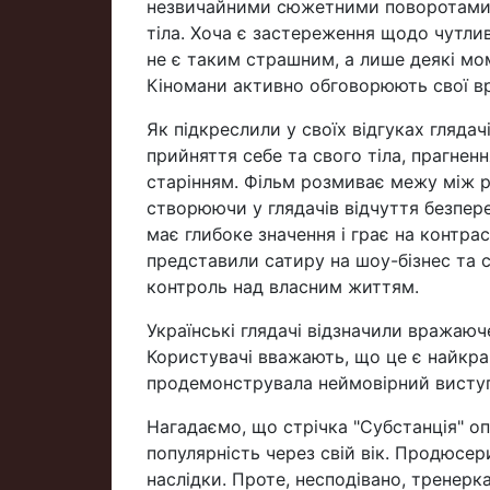
незвичайними сюжетними поворотами
тіла. Хоча є застереження щодо чутлив
не є таким страшним, а лише деякі мо
Кіномани активно обговорюють свої в
Як підкреслили у своїх відгуках глядач
прийняття себе та свого тіла, прагнен
старінням. Фільм розмиває межу між р
створюючи у глядачів відчуття безпере
має глибоке значення і грає на контрас
представили сатиру на шоу-бізнес та 
контроль над власним життям.
Українські глядачі відзначили вражаю
Користувачі вважають, що це є найкращ
продемонструвала неймовірний виступ,
Нагадаємо, що стрічка "Субстанція" опо
популярність через свій вік. Продюсери
наслідки. Проте, несподівано, тренерка