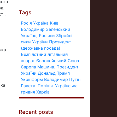
кого
вді
Tags
ті.
Росія
Україна
Київ
Володимир Зеленський
Українці
Росіяни
Збройні
сили України
Президент
(державна посада)
чка
Безпілотний літальний
апарат
Європейський Союз
Європа
Машина.
Президент
України
Дональд Трамп
Укрінформ
Володимир Путін
рка
Ракета.
Поліція.
Українська
гривня
Харків
Recent posts