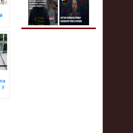
ій
ала
 у