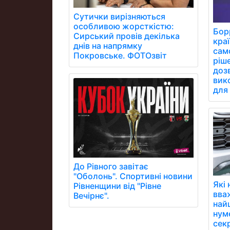
Сутички вирізняються
особливою жорсткістю:
Бор
Сирський провів декілька
кра
днів на напрямку
сам
Покровське. ФОТОзвіт
ріш
дозв
вик
для 
До Рівного завітає
"Оболонь". Спортивні новини
Які
Рівненщини від "Рівне
вва
Вечірнє".
най
нум
сек