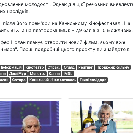
дновлення молодості. Однак дія цієї речовини виявляєт
х наслідків.
 після його прем'єри на Каннському кінофестивалі. На
ить 91%, а на платформі IMDb - 7,9 балів з 10 можливих.
офер Нолан планує створити новий фільм, якому вже
еймера". Перші подробиці цього проекту ви знайдете в
Інформація
Кінотеатр
Страх.
Огляд
Рейтинг
Продюсер фільму
ини
Демі Мур
Монстр.
Канни
IMDb
Нолан
Сатира
Каннський кінофестиваль
Гнилі помідори