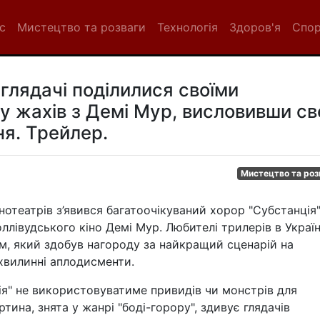
с
Мистецтво та розваги
Технологія
Здоров'я
Спо
 глядачі поділилися своїми
 жахів з Демі Мур, висловивши св
я. Трейлер.
Мистецтво та роз
нотеатрів з’явився багатоочікуваний хорор "Субстанція"
ллівудського кіно Демі Мур. Любителі трилерів в Україн
м, який здобув нагороду за найкращий сценарій на
хвилинні аплодисменти.
ція" не використовуватиме привидів чи монстрів для
ртина, знята у жанрі "боді-горору", здивує глядачів