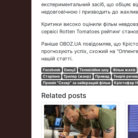
експериментальний засіб, що обіцяє ві
недовговічною і призводить до жахливи
Критики високо оцінили фільм невдовзі
сервісі Rotten Tomatoes рейтинг станов
Раніше OBOZ.UA повідомляв, що Кріст
прогнозують успіх, схожий на "Оппенг
нашій статті.
Facebook
Емоції
Телевізійне шоу
Фільм жахів
Старіння
Трилер (жанр)
Привид
Теорія речов
Премія "Сезар" за найкращий фільм
Крістофер 
Related posts