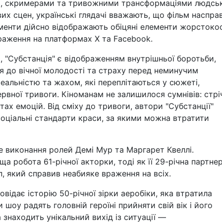
, скримерами та тривожними трансформаціями людсь
их сцен, українські глядачі вважають, що фільм наспра
менти дійсно відображають обіцяні елементи жорстокос
раження на платформах Х та Facebook.
і, "Субстанція" є відображенням внутрішньої боротьби,
ня до вічної молодості та страху перед неминучим
еальністю та жахом, які переплітаються у сюжеті,
рвної тривоги. Кіноманам не залишилося сумнівів: стрі
тах емоцій. Від сміху до тривоги, автори "Субстанції"
соціальні стандарти краси, за якими можна втратити
че виконання ролей Демі Мур та Маргарет Квеллі.
а робота 61-річної акторки, тоді як її 29-річна партне
 який справив неабияке враження на всіх.
відає історію 50-річної зірки аеробіки, яка втратила
 шоу радять головній героїні прийняти свій вік і його
 знаходить унікальний вихід із ситуації —