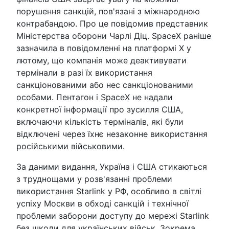
порушення санкцій, пов'язані з міжнародною
контрабандою. Про це повідомив представник
Міністерства оборони Чарлі Діц. SpaceX раніше
зазначила в повідомленні на платформі X у
лютому, що компанія може деактивувати
термінали в разі їх використання
санкціонованими або нес санкціонованими
особами. Пентагон і SpaceX не надали
конкретної інформації про зусилля США,
включаючи кількість терміналів, які були
відключені через їхнє незаконне використання
російськими військовими.
За даними видання, Україна і США стикаються
з труднощами у розв'язанні проблеми
використання Starlink у РФ, особливо в світлі
успіху Москви в обході санкцій і технічної
проблеми заборони доступу до мережі Starlink
без шкоди для українських військ. Зокрема,