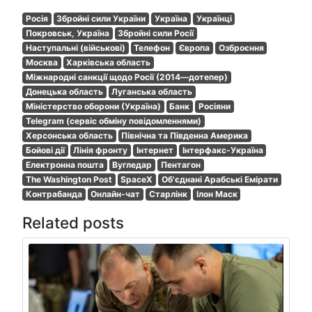
Росія
Збройні сили України
Україна
Українці
Покровськ, Україна
Збройні сили Росії
Наступальні (військові)
Телефон
Європа
Озброєння
Москва
Харківська область
Міжнародні санкції щодо Росії (2014—дотепер)
Донецька область
Луганська область
Міністерство оборони (Україна)
Банк
Росіяни
Telegram (сервіс обміну повідомленнями)
Херсонська область
Північна та Південна Америка
Бойові дії
Лінія фронту
Інтернет
Інтерфакс-Україна
Електронна пошта
Вугледар
Пентагон
The Washington Post
SpaceX
Об'єднані Арабські Емірати
Контрабанда
Онлайн-чат
Старлінк
Ілон Маск
Related posts