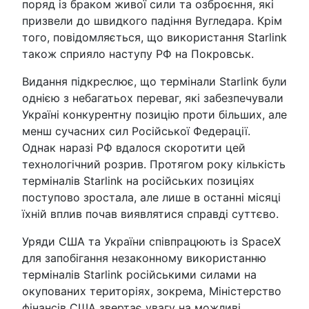
поряд із браком живої сили та озброєння, які
призвели до швидкого падіння Вугледара. Крім
того, повідомляється, що використання Starlink
також сприяло наступу РФ на Покровськ.
Видання підкреслює, що термінали Starlink були
однією з небагатьох переваг, які забезпечували
Україні конкурентну позицію проти більших, але
менш сучасних сил Російської Федерації.
Однак наразі РФ вдалося скоротити цей
технологічний розрив. Протягом року кількість
терміналів Starlink на російських позиціях
поступово зростала, але лише в останні місяці
їхній вплив почав виявлятися справді суттєво.
Уряди США та України співпрацюють із SpaceX
для запобігання незаконному використанню
терміналів Starlink російськими силами на
окупованих територіях, зокрема, Міністерство
фінансів США звертає увагу на можливі