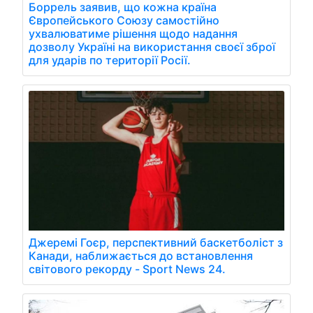
Боррель заявив, що кожна країна
Європейського Союзу самостійно
ухвалюватиме рішення щодо надання
дозволу Україні на використання своєї зброї
для ударів по території Росії.
Джеремі Гоєр, перспективний баскетболіст з
Канади, наближається до встановлення
світового рекорду - Sport News 24.