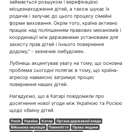
займається розшуком і верифікацією
місцезнаходження дітей, а також шукає їх
родичів і залучає до цього процесу сімейні
форми виховання. Окрім того, країна активно
працює над поліпшенням правових механізмів і
координації між державними установами для
захисту прав дітей і їхнього повернення
додому," - зазначив омбудсмен.
Лубінець акцентував увагу на тому, що основна
проблема сьогодні полягає в тому, що країна-
агресор навмисно затримує процес
повернення наших дітей.
Нагадуємо, що в Катарі повідомили про
досягнення нової угоди між Україною та Росією
щодо обміну дітей.
Росія
Україна
Катар
Органи державної влади
Військова окупація
Повноліття
Права людини