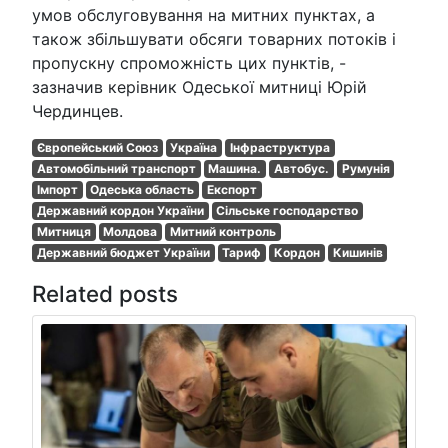
умов обслуговування на митних пунктах, а
також збільшувати обсяги товарних потоків і
пропускну спроможність цих пунктів, -
зазначив керівник Одеської митниці Юрій
Чердинцев.
Європейський Союз
Україна
Інфраструктура
Автомобільний транспорт
Машина.
Автобус.
Румунія
Імпорт
Одеська область
Експорт
Державний кордон України
Сільське господарство
Митниця
Молдова
Митний контроль
Державний бюджет України
Тариф
Кордон
Кишинів
Related posts