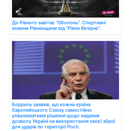
До Рівного завітає "Оболонь". Спортивні
новини Рівненщини від "Рівне Вечірнє".
Боррель заявив, що кожна країна
Європейського Союзу самостійно
ухвалюватиме рішення щодо надання
дозволу Україні на використання своєї зброї
для ударів по території Росії.