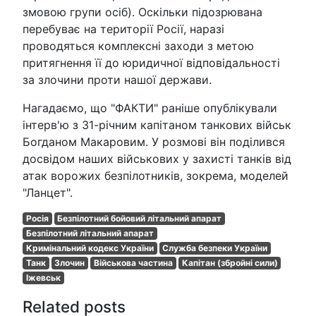
змовою групи осіб). Оскільки підозрювана
перебуває на території Росії, наразі
проводяться комплексні заходи з метою
притягнення її до юридичної відповідальності
за злочини проти нашої держави.
Нагадаємо, що "ФАКТИ" раніше опублікували
інтерв'ю з 31-річним капітаном танкових військ
Богданом Макаровим. У розмові він поділився
досвідом наших військових у захисті танків від
атак ворожих безпілотників, зокрема, моделей
"Ланцет".
Росія
Безпілотний бойовий літальний апарат
Безпілотний літальний апарат
Кримінальний кодекс України
Служба безпеки України
Танк
Злочин
Військова частина
Капітан (збройні сили)
Іжевськ
Related posts