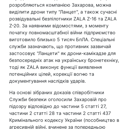
розробляються компанією Захарова, можна
виділити дрони типу "Ланцет", а також сучасні
розвідувальні безпілотники ZALA Z-16 та ZALA
Z-20. За наявними відомостями, з моменту
початку повномасштабної війни підприємство
виготовило близько 5 тисяч БпЛА. Спеціальні
служби зазначають, що противник зазвичай
застосовує "Ланцети" як дрони-камікадзе для
безпосередніх атак на українську бронетехніку,
тоді як ZALA виконує функції виявлення
потенційних цілей, корекції вогню та
документування наслідків ударів.
На основі зібраних доказів співробітники
Служби безпеки оголосили Захаровій про
підозру відповідно до частини 5 статті 27,
частини 2 статті 28 та частини 2 статті 437
Кримінального кодексу України (пособництво в
агресивній війні, вчинене за попередньою