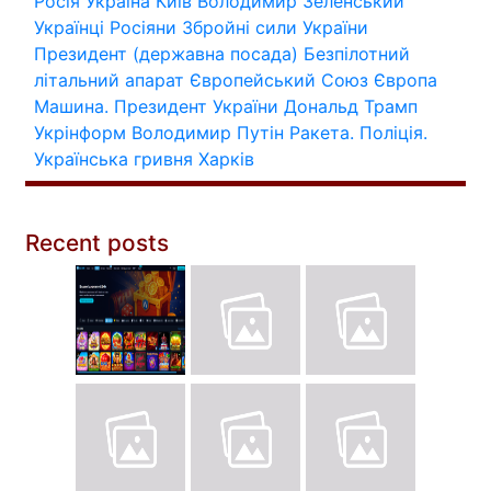
Росія
Україна
Київ
Володимир Зеленський
Українці
Росіяни
Збройні сили України
Президент (державна посада)
Безпілотний
літальний апарат
Європейський Союз
Європа
Машина.
Президент України
Дональд Трамп
Укрінформ
Володимир Путін
Ракета.
Поліція.
Українська гривня
Харків
Recent posts