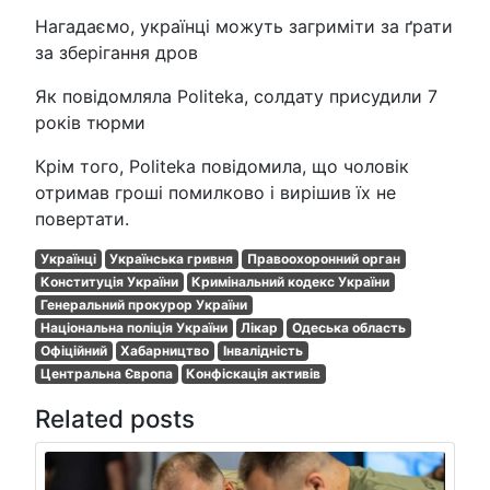
Нагадаємо, українці можуть загриміти за ґрати
за зберігання дров
Як повідомляла Politeka, солдату присудили 7
років тюрми
Крім того, Politeka повідомила, що чоловік
отримав гроші помилково і вирішив їх не
повертати.
Українці
Українська гривня
Правоохоронний орган
Конституція України
Кримінальний кодекс України
Генеральний прокурор України
Національна поліція України
Лікар
Одеська область
Офіційний
Хабарництво
Інвалідність
Центральна Європа
Конфіскація активів
Related posts