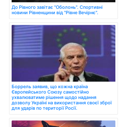
До Рівного завітає "Оболонь". Спортивні
новини Рівненщини від "Рівне Вечірнє".
Боррель заявив, що кожна країна
Європейського Союзу самостійно
ухвалюватиме рішення щодо надання
дозволу Україні на використання своєї зброї
для ударів по території Росії.