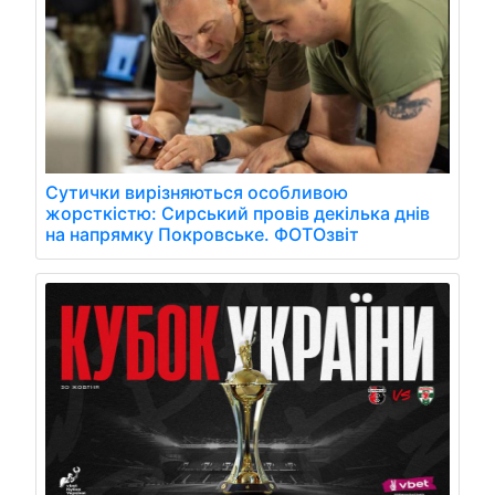
Сутички вирізняються особливою
жорсткістю: Сирський провів декілька днів
на напрямку Покровське. ФОТОзвіт