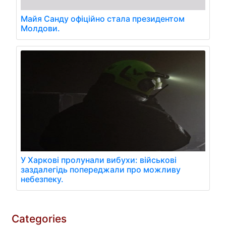
Майя Санду офіційно стала президентом
Молдови.
У Харкові пролунали вибухи: військові
заздалегідь попереджали про можливу
небезпеку.
Categories