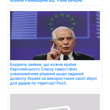
новини Рівненщини від "Рівне Вечірнє".
Боррель заявив, що кожна країна
Європейського Союзу самостійно
ухвалюватиме рішення щодо надання
дозволу Україні на використання своєї зброї
для ударів по території Росії.