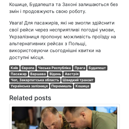
Кошице, Будапешта та Захоні залишаються без
змін і продовжують свою роботу.
Увага! Для пасажирів, які не змогли здійснити
свої рейси через несприятливі погодні умови,
Укрзалізниця пропонує можливість проїзду на
альтернативних рейсах з Польщі,
використовуючи сьогоднішні квитки на
доступні місця.
Київ
Європа
Чеська Республіка
Прага
Будапешт
Пасажир
Варшава
Відень
Австрія
Чоп, Закарпатська область
Швидкий транзит
Українська залізниця
Перемишль
Кошице
Related posts