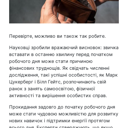
Перевірте, можливо ви також так робите.
Науковці зробили вражаючий висновок: звичка
вставати в останню хвилину перед початком
робочого дня може стати причиною
фінансових труднощів. Як свідчать численні
дослідження, такі успішні особистості, як Марк
Цукерберг і Білл Гейтс, розпочинають свій
ранок з занять самоосвітою, фізичної
активності та вирішення особистих справ.
Прокидання задовго до початку робочого дня
може стати чудовою можливістю для розвитку
нових навичок і підтримки енергії протягом
всього дня. Експерти стверджують, що якщо