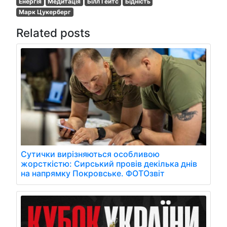
Енергія
Медитація
Білл Гейтс
Бідність
Марк Цукерберг
Related posts
Сутички вирізняються особливою
жорсткістю: Сирський провів декілька днів
на напрямку Покровське. ФОТОзвіт