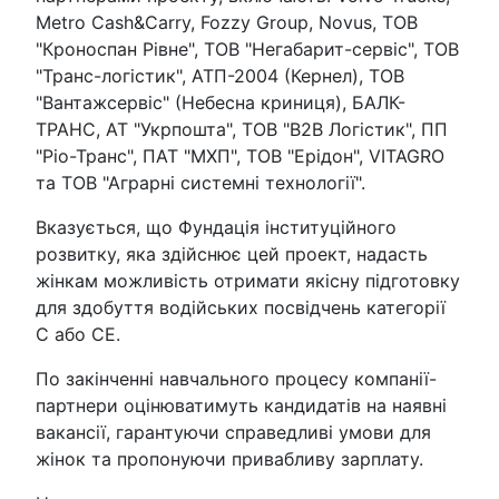
Metro Cash&Carry, Fozzy Group, Novus, ТОВ
"Кроноспан Рівне", ТОВ "Негабарит-сервіс", ТОВ
"Транс-логістик", АТП-2004 (Кернел), ТОВ
"Вантажсервіс" (Небесна криниця), БАЛК-
ТРАНС, АТ "Укрпошта", ТОВ "В2В Логістик", ПП
"Ріо-Транс", ПАТ "МХП", ТОВ "Ерідон", VITAGRO
та ТОВ "Аграрні системні технології".
Вказується, що Фундація інституційного
розвитку, яка здійснює цей проект, надасть
жінкам можливість отримати якісну підготовку
для здобуття водійських посвідчень категорії
C або CE.
По закінченні навчального процесу компанії-
партнери оцінюватимуть кандидатів на наявні
вакансії, гарантуючи справедливі умови для
жінок та пропонуючи привабливу зарплату.