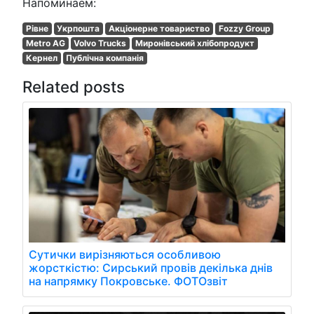
Напоминаем:
Рівне
Укрпошта
Акціонерне товариство
Fozzy Group
Metro AG
Volvo Trucks
Миронівський хлібопродукт
Кернел
Публічна компанія
Related posts
Сутички вирізняються особливою
жорсткістю: Сирський провів декілька днів
на напрямку Покровське. ФОТОзвіт