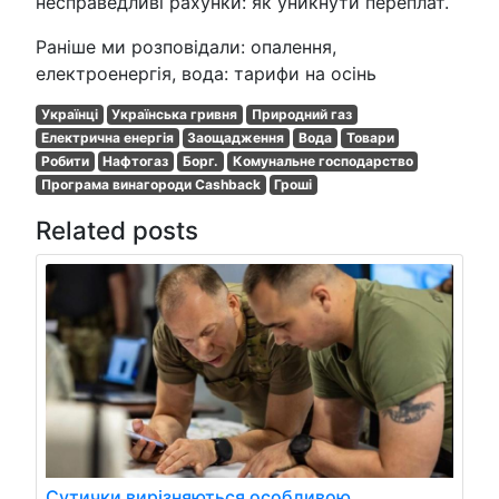
несправедливі рахунки: як уникнути переплат.
Раніше ми розповідали: опалення,
електроенергія, вода: тарифи на осінь
Українці
Українська гривня
Природний газ
Електрична енергія
Заощадження
Вода
Товари
Робити
Нафтогаз
Борг.
Комунальне господарство
Програма винагороди Cashback
Гроші
Related posts
Сутички вирізняються особливою