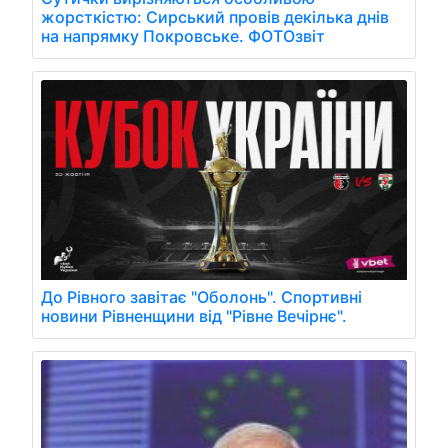
жорсткістю: Сирський провів декілька днів
на напрямку Покровське. ФОТОзвіт
До Рівного завітає "Оболонь". Спортивні
новини Рівненщини від "Рівне Вечірнє".