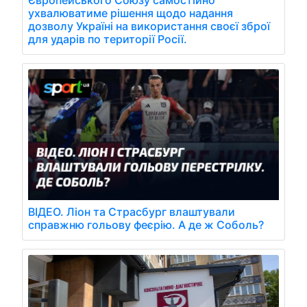
ухвалюватиме рішення щодо надання
дозволу Україні на використання своєї зброї
для ударів по території Росії.
ВІДЕО. Ліон та Страсбург влаштували
справжню гольову феєрію. А де ж Соболь?