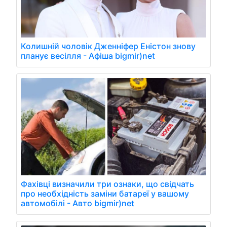
Колишній чоловік Дженніфер Еністон знову
планує весілля - Афіша bigmir)net
Фахівці визначили три ознаки, що свідчать
про необхідність заміни батареї у вашому
автомобілі - Авто bigmir)net