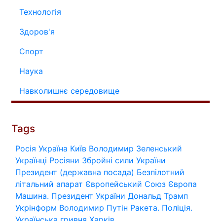
Технологія
Здоров'я
Спорт
Наука
Навколишнє середовище
Tags
Росія
Україна
Київ
Володимир Зеленський
Українці
Росіяни
Збройні сили України
Президент (державна посада)
Безпілотний
літальний апарат
Європейський Союз
Європа
Машина.
Президент України
Дональд Трамп
Укрінформ
Володимир Путін
Ракета.
Поліція.
Українська гривня
Харків