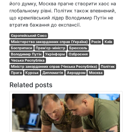
його думку, Москва прагне створити хаос на
глобальному рівні. Політик також впевнений,
що кремлівський лідер Володимир Путін не
втратив бажання до експансії.
Європейський Союз
Міністерство закордонних справ (Україна)
Росія
Київ
Боєприпаси
Прем'єр-міністр
Брюссель
Володимир Путін
Укрінформ
Озброєння
Чеська Республіка
Міністр закордонних справ (Чеська Республіка)
Політик
Прага
Курськ
Дипломатія
Аеродром
Москва
Related posts