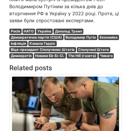
Володимиром Путіним за кілька днів до
вторгнення РФ в Україну у 2022 році. Проте, ці
заяви були спростовані експертами.
Росія
НАТО
Україна
Дональд Трамп
Демократична партія (США)
Володимир Путін
Економіка
Інфляція
Камала Гарріс
Віце-президент Сполучених Штатів
Сполучені Штати
Демократія
Новини Ей-Бі-Сі.
The Hill (газета)
Чикаго
Related posts