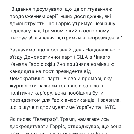
"Видання підсумувало, що це опитування є
продовженням серії інших досліджень, які
демонструють, що Гарріс утримує незначну
перевагу над Трампом, який в основному
ігнорує збільшення підтримки віцепрезидента."
Зазначимо, що в останній день Національного
з'їзду Демократичної партії США в Чикаго
Камала Гарріс офіційно прийняла номінацію
кандидата на пост президента від
Демократичної партії. У своїй промові, яку
журналісти назвали головною за всю її
політичну кар'єру, вона пообіцяла бути
президентом для "всіх американців" і заявила,
що рішуче підтримуватиме Україну та НАТО.
Як писав "Телеграф", Трамп, намагаючись
дискредитувати Гарріс, стверджував, що вона
нібито мала зустріч із президентом Росії