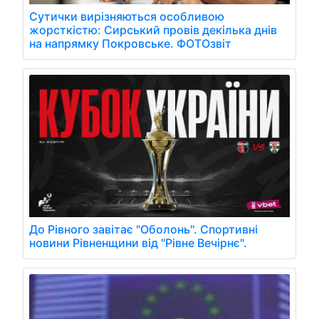
Сутички вирізняються особливою
жорсткістю: Сирський провів декілька днів
на напрямку Покровське. ФОТОзвіт
До Рівного завітає "Оболонь". Спортивні
новини Рівненщини від "Рівне Вечірнє".