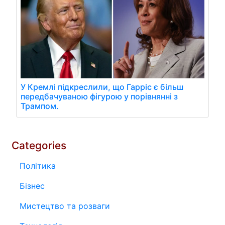
У Кремлі підкреслили, що Гарріс є більш
передбачуваною фігурою у порівнянні з
Трампом.
Categories
Політика
Бізнес
Мистецтво та розваги