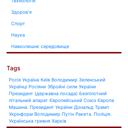
Технологія
Здоров'я
Спорт
Наука
Навколишнє середовище
Tags
Росія
Україна
Київ
Володимир Зеленський
Українці
Росіяни
Збройні сили України
Президент (державна посада)
Безпілотний
літальний апарат
Європейський Союз
Європа
Машина.
Президент України
Дональд Трамп
Укрінформ
Володимир Путін
Ракета.
Поліція.
Українська гривня
Харків