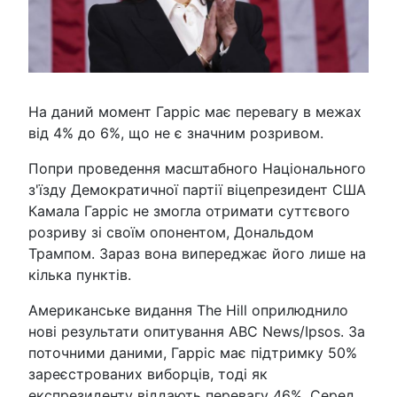
На даний момент Гарріс має перевагу в межах
від 4% до 6%, що не є значним розривом.
Попри проведення масштабного Національного
з'їзду Демократичної партії віцепрезидент США
Камала Гарріс не змогла отримати суттєвого
розриву зі своїм опонентом, Дональдом
Трампом. Зараз вона випереджає його лише на
кілька пунктів.
Американське видання The Hill оприлюднило
нові результати опитування ABC News/Ipsos. За
поточними даними, Гарріс має підтримку 50%
зареєстрованих виборців, тоді як
експрезиденту віддають перевагу 46%. Серед