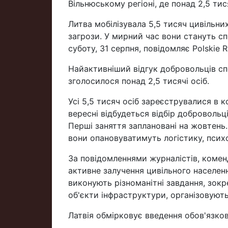
Вільнюському регіоні, де понад 2,5 ти
Литва мобілізувала 5,5 тисяч цивільни
загрози. У мирний час вони стануть с
суботу, 31 серпня, повідомляє Polskie R
Найактивніший відгук добровольців спо
зголосилося понад 2,5 тисячі осіб.
Усі 5,5 тисяч осіб зареєструвалися в 
вересні відбудеться відбір добровольці
Перші заняття заплановані на жовтень
вони опановуватимуть логістику, психо
За повідомленнями журналістів, комен
активне залучення цивільного населен
виконують різноманітні завдання, зок
об'єкти інфраструктури, організовуют
Латвія обмірковує введення обов'язков