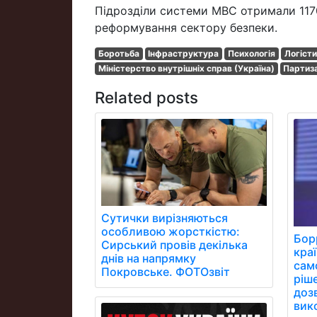
Підрозділи системи МВС отримали 117
реформування сектору безпеки.
Боротьба
Інфраструктура
Психологія
Логіст
Міністерство внутрішніх справ (Україна)
Партиза
Related posts
Сутички вирізняються
особливою жорсткістю:
Бор
Сирський провів декілька
кра
днів на напрямку
сам
Покровське. ФОТОзвіт
ріш
дозв
вик