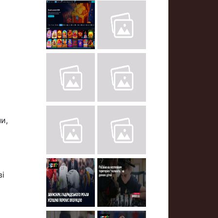
и,
ві