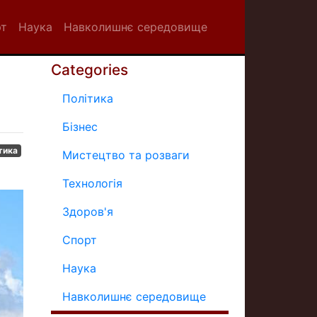
рт
Наука
Навколишнє середовище
Categories
Політика
Бізнес
тика
Мистецтво та розваги
Технологія
Здоров'я
Спорт
Наука
Навколишнє середовище