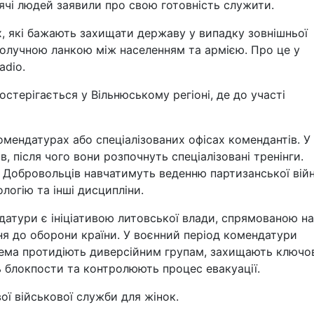
сячі людей заявили про свою готовність служити.
х, які бажають захищати державу у випадку зовнішньої
получною ланкою між населенням та армією. Про це у
adio.
стерігається у Вільнюському регіоні, де до участі
комендатурах або спеціалізованих офісах комендантів. У
в, після чого вони розпочнуть спеціалізовані тренінги.
. Добровольців навчатимуть веденню партизанської війн
логію та інші дисципліни.
датури є ініціативою литовської влади, спрямованою на
ня до оборони країни. У воєнний період комендатури
рема протидіють диверсійним групам, захищають ключо
ь блокпости та контролюють процес евакуації.
ої військової служби для жінок.