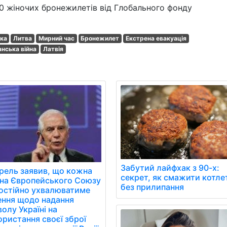
0 жіночих бронежилетів від Глобального фонду
ика
Литва
Мирний час
Бронежилет
Екстрена евакуація
нська війна
Латвія
Забутий лайфхак з 90-х:
рель заявив, що кожна
секрет, як смажити котле
їна Європейського Союзу
без прилипання
остійно ухвалюватиме
ення щодо надання
олу Україні на
ористання своєї зброї