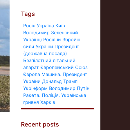
Tags
Росія
Україна
Київ
Володимир Зеленський
Українці
Росіяни
Збройні
сили України
Президент
(державна посада)
Безпілотний літальний
апарат
Європейський Союз
Європа
Машина.
Президент
України
Дональд Трамп
Укрінформ
Володимир Путін
Ракета.
Поліція.
Українська
гривня
Харків
Recent posts