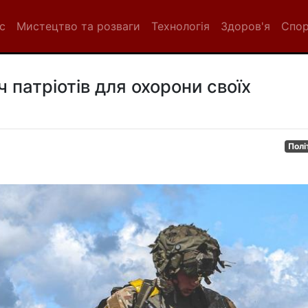
с
Мистецтво та розваги
Технологія
Здоров'я
Спо
 патріотів для охорони своїх
Полі