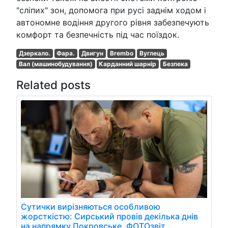
"сліпих" зон, допомога при русі заднім ходом і
автономне водіння другого рівня забезпечують
комфорт та безпечність під час поїздок.
Дзеркало.
Фара.
Двигун
Brembo
Вуглець
Вал (машинобудування)
Карданний шарнір
Безпека
Related posts
Сутички вирізняються особливою
жорсткістю: Сирський провів декілька днів
на напрямку Покровське. ФОТОзвіт