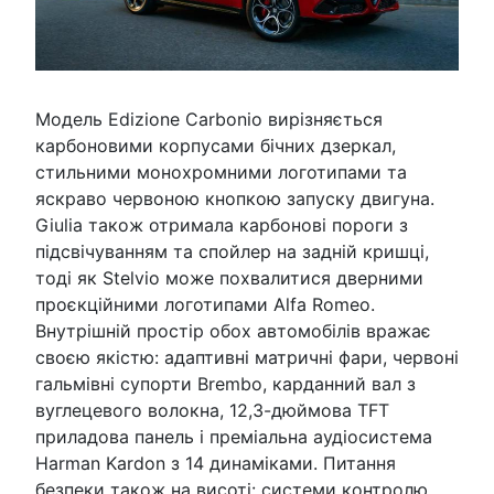
Модель Edizione Carbonio вирізняється
карбоновими корпусами бічних дзеркал,
стильними монохромними логотипами та
яскраво червоною кнопкою запуску двигуна.
Giulia також отримала карбонові пороги з
підсвічуванням та спойлер на задній кришці,
тоді як Stelvio може похвалитися дверними
проєкційними логотипами Alfa Romeo.
Внутрішній простір обох автомобілів вражає
своєю якістю: адаптивні матричні фари, червоні
гальмівні супорти Brembo, карданний вал з
вуглецевого волокна, 12,3-дюймова TFT
приладова панель і преміальна аудіосистема
Harman Kardon з 14 динаміками. Питання
безпеки також на висоті: системи контролю