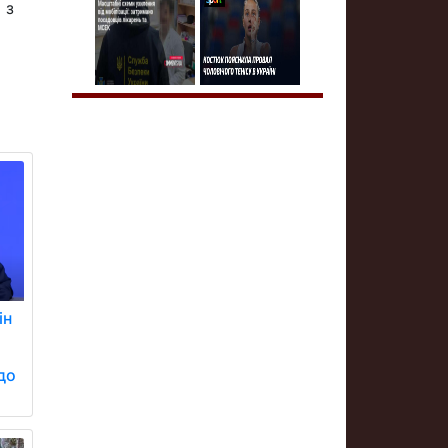
 з
ін
до