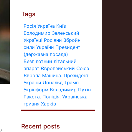
Tags
Росія
Україна
Київ
Володимир Зеленський
Українці
Росіяни
Збройні
сили України
Президент
(державна посада)
Безпілотний літальний
апарат
Європейський Союз
Європа
Машина.
Президент
України
Дональд Трамп
Укрінформ
Володимир Путін
Ракета.
Поліція.
Українська
гривня
Харків
Recent posts
в