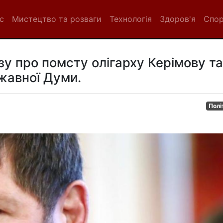
с
Мистецтво та розваги
Технологія
Здоров'я
Спо
у про помсту олігарху Керімову та
жавної Думи.
Полі