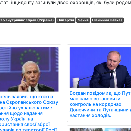
ьтаті інциденту загинули двоє охоронців, які були родом
во внутрішніх справ (Україна)
Олігархія
Чечня
Північний Кавказ
Богдан повідомив, що Пут
рель заявив, що кожна
має намір встановити
їна Європейського Союзу
контроль на кордонах
остійно ухвалюватиме
Донеччини та Луганщини 
ення щодо надання
настання холодів.
олу Україні на
ористання своєї зброї
ударів по території Росії.