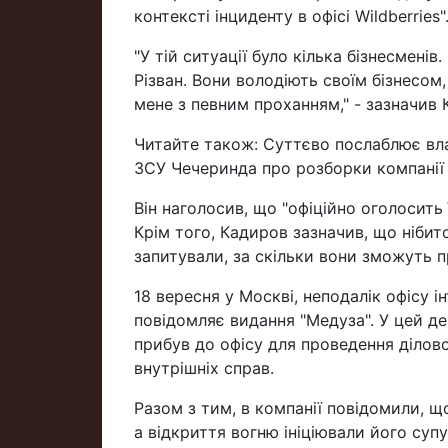
контексті інциденту в офісі Wildberries"
"У тій ситуації було кілька бізнесмен
Різван. Вони володіють своїм бізнесом,
мене з певним проханням," - зазначив 
Читайте також: Суттєво послаблює вла
ЗСУ Чечеринда про розборки компанії W
Він наголосив, що "офіційно оголосить
Крім того, Кадиров зазначив, що нібито
запитували, за скільки вони зможуть п
18 вересня у Москві, неподалік офісу і
повідомляє видання "Медуза". У цей д
прибув до офісу для проведення ділово
внутрішніх справ.
Разом з тим, в компанії повідомили, щ
а відкриття вогню ініціювали його суп