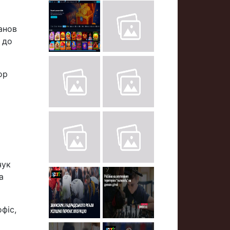
анов
 до
ор
чук
а
фіс,