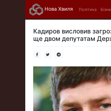
Нова Хвиля
Політика
Бізне
Кадиров висловив загроз
ще двом депутатам Дер