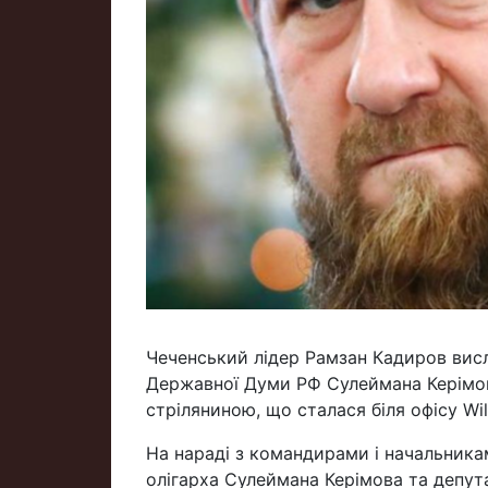
Чеченський лідер Рамзан Кадиров висл
Державної Думи РФ Сулеймана Керімова
стріляниною, що сталася біля офісу Wil
На нараді з командирами і начальника
олігарха Сулеймана Керімова та депут