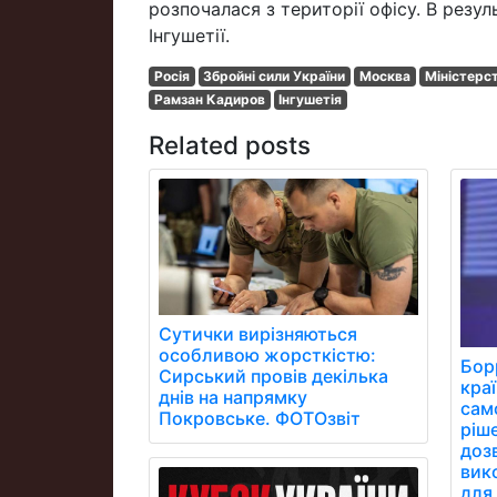
розпочалася з території офісу. В резул
Інгушетії.
Росія
Збройні сили України
Москва
Міністерст
Рамзан Кадиров
Інгушетія
Related posts
Сутички вирізняються
особливою жорсткістю:
Бор
Сирський провів декілька
кра
днів на напрямку
сам
Покровське. ФОТОзвіт
ріш
дозв
вик
для 