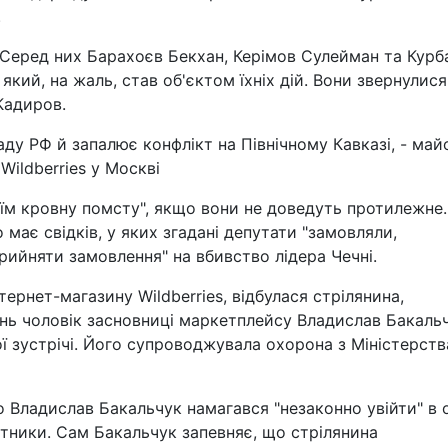
.
ів. Серед них Барахоєв Бекхан, Керімов Сулейман та Курб
 який, на жаль, став об'єктом їхніх дій. Вони звернулися
Кадиров.
ду РФ й запалює конфлікт на Північному Кавказі, - май
ildberries у Москві
 їм кровну помсту", якщо вони не доведуть протилежне.
 має свідків, у яких згадані депутати "замовляли,
рийняти замовлення" на вбивство лідера Чечні.
нтернет-магазину Wildberries, відбулася стрілянина,
ень чоловік засновниці маркетплейсу Владислав Бакаль
ї зустрічі. Його супроводжувала охорона з Міністерств
о Владислав Бакальчук намагався "незаконно увійти" в о
утники. Сам Бакальчук запевняє, що стрілянина