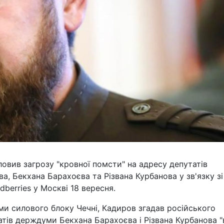
овив загрозу "кровної помсти" на адресу депутатів
, Бекхана Барахоєва та Різвана Курбанова у зв'язку зі
dberries у Москві 18 вересня.
ми силового блоку Чечні, Кадиров згадав російського
атів держдуми Бекхана Барахоєва і Різвана Курбанова "