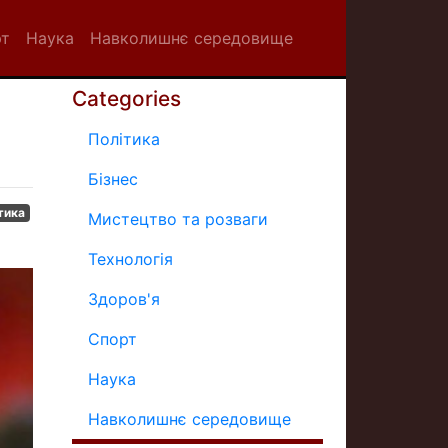
рт
Наука
Навколишнє середовище
Categories
Політика
Бізнес
тика
Мистецтво та розваги
Технологія
Здоров'я
Спорт
Наука
Навколишнє середовище