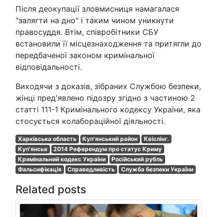
Після деокупації зловмисниця намагалася
"залягти на дно" і таким чином уникнути
правосуддя. Втім, співробітники СБУ
встановили її місцезнаходження та притягли до
передбаченої законом кримінальної
відповідальності.
Виходячи з доказів, зібраних Службою безпеки,
жінці пред'явлено підозру згідно з частиною 2
статті 111-1 Кримінального кодексу України, яка
стосується колабораційної діяльності.
Харківська область
Куп'янський район
Квіслінг.
Куп'янськ
2014 Референдум про статус Криму
Кримінальний кодекс України
Російський рубль
Фальсифікація
Справедливість
Служба безпеки України
Related posts