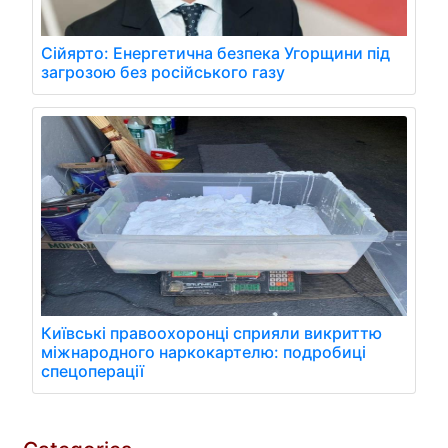
Сійярто: Енергетична безпека Угорщини під
загрозою без російського газу
Київські правоохоронці сприяли викриттю
міжнародного наркокартелю: подробиці
спецоперації