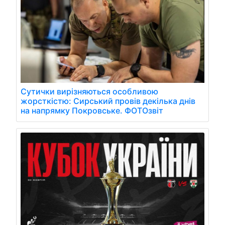
Сутички вирізняються особливою
жорсткістю: Сирський провів декілька днів
на напрямку Покровське. ФОТОзвіт