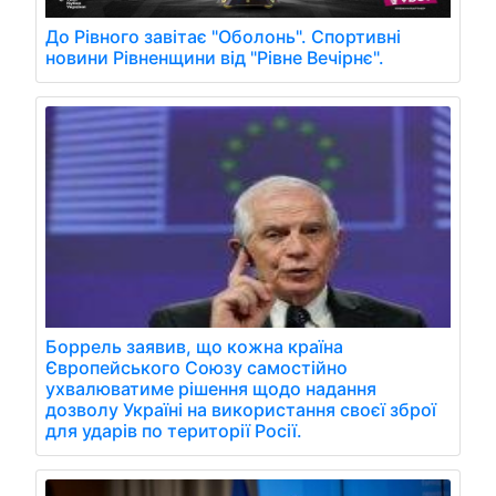
До Рівного завітає "Оболонь". Спортивні
новини Рівненщини від "Рівне Вечірнє".
Боррель заявив, що кожна країна
Європейського Союзу самостійно
ухвалюватиме рішення щодо надання
дозволу Україні на використання своєї зброї
для ударів по території Росії.