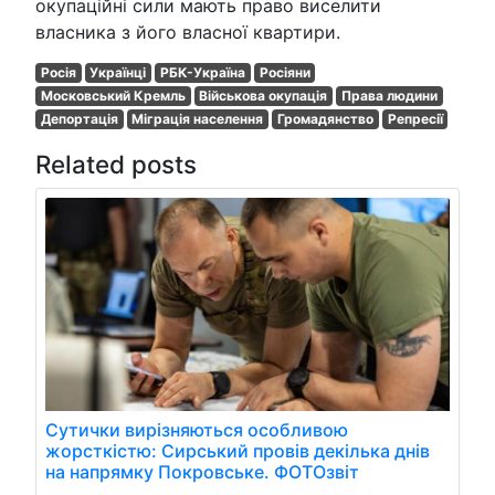
окупаційні сили мають право виселити
власника з його власної квартири.
Росія
Українці
РБК-Україна
Росіяни
Московський Кремль
Військова окупація
Права людини
Депортація
Міграція населення
Громадянство
Репресії
Related posts
Сутички вирізняються особливою
жорсткістю: Сирський провів декілька днів
на напрямку Покровське. ФОТОзвіт