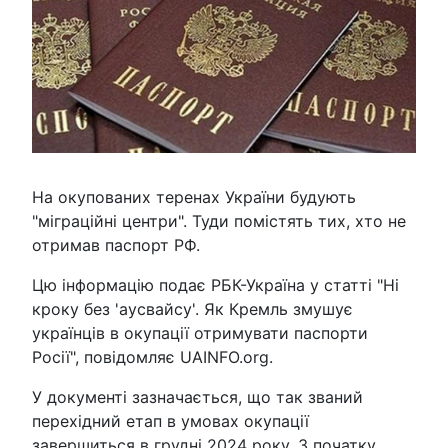
На окупованих теренах України будують
"міграційні центри". Туди помістять тих, хто не
отримав паспорт РФ.
Цю інформацію подає РБК-Україна у статті "Ні
кроку без 'аусвайсу'. Як Кремль змушує
українців в окупації отримувати паспорти
Росії", повідомляє UAINFO.org.
У документі зазначається, що так званий
перехідний етап в умовах окупації
завершиться в грудні 2024 року. З початку