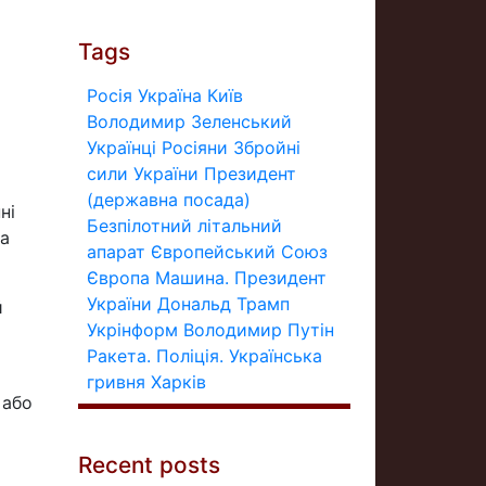
Tags
Росія
Україна
Київ
Володимир Зеленський
Українці
Росіяни
Збройні
сили України
Президент
(державна посада)
ні
Безпілотний літальний
за
апарат
Європейський Союз
Європа
Машина.
Президент
України
Дональд Трамп
й
Укрінформ
Володимир Путін
Ракета.
Поліція.
Українська
гривня
Харків
 або
Recent posts