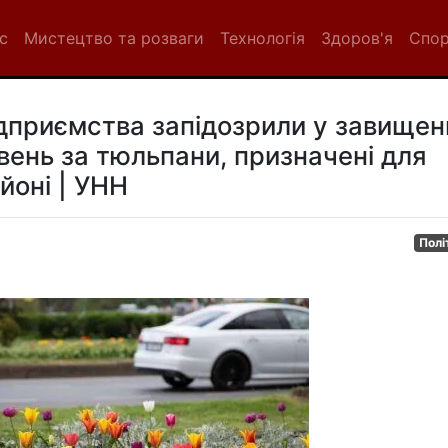
с
Мистецтво та розваги
Технологія
Здоров'я
Спо
ідприємства запідозрили у завищен
вень за тюльпани, призначені для
йоні | УНН
Полі