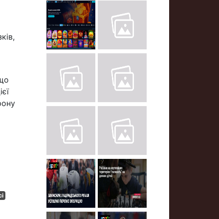
ків,
 що
ієї
рону
і