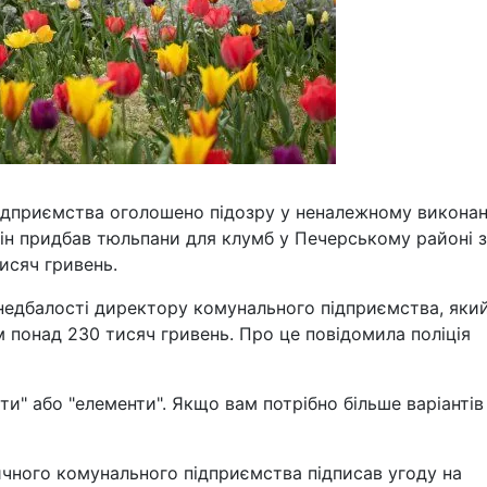
ідприємства оголошено підозру у неналежному виконан
він придбав тюльпани для клумб у Печерському районі 
исяч гривень.
недбалості директору комунального підприємства, яки
м понад 230 тисяч гривень. Про це повідомила поліція
и" або "елементи". Якщо вам потрібно більше варіантів
чного комунального підприємства підписав угоду на