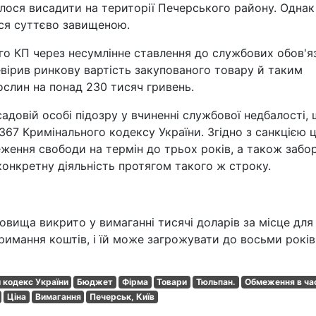
алося висадити на території Печерського району. Однак
ася суттєво завищеною.
го КП через несумлінне ставлення до службових обов'яз
евірив ринкову вартість закупованого товару й таким
слин на понад 230 тисяч гривень.
довій особі підозру у вчиненні службової недбалості,
7 Кримінального кодексу України. Згідно з санкцією ц
ження свободи на термін до трьох років, а також забо
конкретну діяльність протягом такого ж строку.
овища викрито у вимаганні тисячі доларів за місце для
римання коштів, і їй може загрожувати до восьми років
 кодекс України
Бюджет
Фірма
Товари
Тюльпан.
Обмеження в час
Ціна
Вимагання
Печерськ, Київ