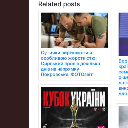
Related posts
Сутички вирізняються
особливою жорсткістю:
Бор
Сирський провів декілька
кра
днів на напрямку
сам
Покровське. ФОТОзвіт
ріш
дозв
вик
для 