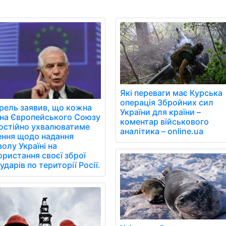
Які переваги має Курська
операція Збройних сил
рель заявив, що кожна
України для країни –
їна Європейського Союзу
коментар військового
остійно ухвалюватиме
аналітика – online.ua
ення щодо надання
олу Україні на
ористання своєї зброї
ударів по території Росії.