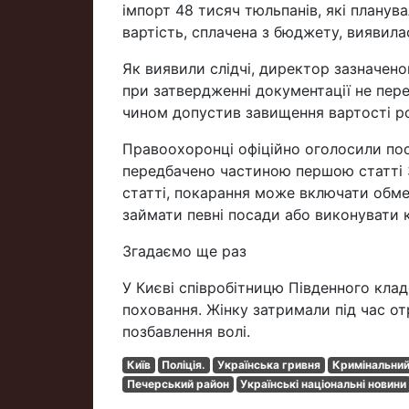
імпорт 48 тисяч тюльпанів, які планув
вартість, сплачена з бюджету, виявил
Як виявили слідчі, директор зазначено
при затвердженні документації не пер
чином допустив завищення вартості ро
Правоохоронці офіційно оголосили поса
передбачено частиною першою статті 36
статті, покарання може включати обме
займати певні посади або виконувати 
Згадаємо ще раз
У Києві співробітницю Південного клад
поховання. Жінку затримали під час от
позбавлення волі.
Київ
Поліція.
Українська гривня
Кримінальний
Печерський район
Українські національні новини