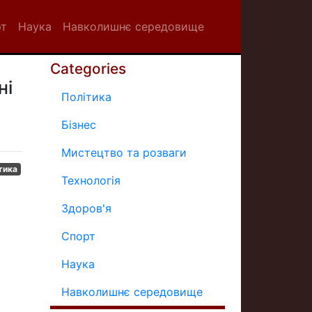
рт
Наука
Навколишнє середовище
Categories
ні
Політика
Бізнес
Мистецтво та розваги
тика
Технологія
Здоров'я
Спорт
Наука
Навколишнє середовище