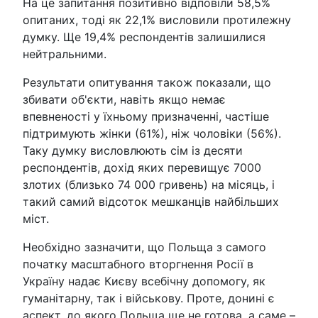
На це запитання позитивно відповіли 58,5%
опитаних, тоді як 22,1% висловили протилежну
думку. Ще 19,4% респондентів залишилися
нейтральними.
Результати опитування також показали, що
збивати об'єкти, навіть якщо немає
впевненості у їхньому призначенні, частіше
підтримують жінки (61%), ніж чоловіки (56%).
Таку думку висловлюють сім із десяти
респондентів, дохід яких перевищує 7000
злотих (близько 74 000 гривень) на місяць, і
такий самий відсоток мешканців найбільших
міст.
Необхідно зазначити, що Польща з самого
початку масштабного вторгнення Росії в
Україну надає Києву всебічну допомогу, як
гуманітарну, так і військову. Проте, донині є
аспект, до якого Польща ще не готова, а саме –