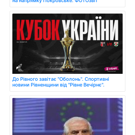
на напрямку Покровське. ФОТОзвіт
До Рівного завітає "Оболонь". Спортивні
новини Рівненщини від "Рівне Вечірнє".