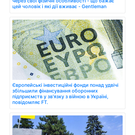
через свої фізичні особливості - що бажає
цей чоловік і які дії вживає - Gentleman
Європейські інвестиційні фонди понад удвічі
збільшили фінансування оборонних
підприємств у зв'язку з війною в Україні,
повідомляє FT.