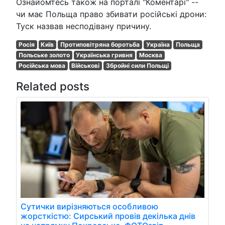
Ознайомтесь також на порталі "Коментарі" --
чи має Польща право збивати російські дрони:
Туск назвав несподівану причину.
Росія
Київ
Протиповітряна боротьба
Україна
Польща
Польське золото
Українська гривня
Москва
Російська мова
Військові
Збройні сили Польщі
Related posts
Сутички вирізняються особливою
жорсткістю: Сирський провів декілька днів