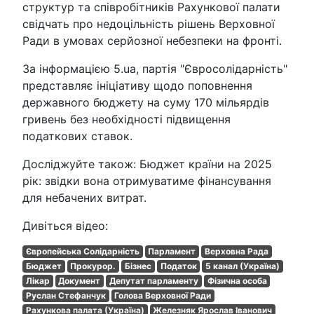
структур та співробітників Рахункової палати
свідчать про недоцільність рішень Верховної
Ради в умовах серйозної небезпеки на фронті.
За інформацією 5.ua, партія "Євросолідарність"
представляє ініціативу щодо поповнення
державного бюджету на суму 170 мільярдів
гривень без необхідності підвищення
податкових ставок.
Досліджуйте також: Бюджет країни на 2025
рік: звідки вона отримуватиме фінансування
для небачених витрат.
Дивіться відео:
Європейська Солідарність
Парламент
Верховна Рада
Бюджет
Прокурор.
Бізнес
Податок
5 канал (Україна)
Лікар
Документ
Депутат парламенту
Фізична особа
Руслан Стефанчук
Голова Верховної Ради
Рахункова палата (Україна)
Железняк Ярослав Іванович