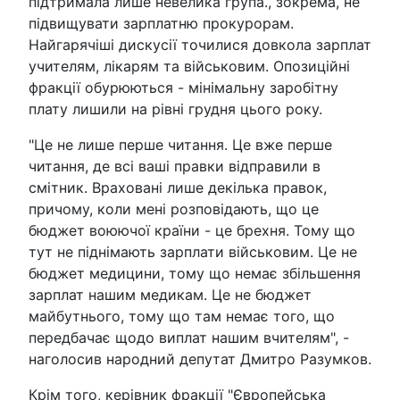
підтримала лише невелика група., зокрема, не
підвищувати зарплатню прокурорам.
Найгарячіші дискусії точилися довкола зарплат
учителям, лікарям та військовим. Опозиційні
фракції обурюються - мінімальну заробітну
плату лишили на рівні грудня цього року.
"Це не лише перше читання. Це вже перше
читання, де всі ваші правки відправили в
смітник. Враховані лише декілька правок,
причому, коли мені розповідають, що це
бюджет воюючої країни - це брехня. Тому що
тут не піднімають зарплати військовим. Це не
бюджет медицини, тому що немає збільшення
зарплат нашим медикам. Це не бюджет
майбутнього, тому що там немає того, що
передбачає щодо виплат нашим вчителям", -
наголосив народний депутат Дмитро Разумков.
Крім того, керівник фракції "Європейська