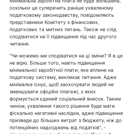
Мінімальна заробітна плата не буде збільшена,
оскільки це суперечить раніше ухваленому
податковому законодавству, повідомляють
представники Комітету з фінансових,
податкових та митних питань. Також не слід
сподіватися на її підвищення під час другого
читання.
"Чи можемо ми сподіватися на ці зміни? Я в це
не вірю. Більше того, навіть підвищення
мінімальної заробітної плати, яке вплине на
податкову систему, викликає питання. Адже
мінімалка існує, щоб заохочувати людей не
зменшувати офіційні платежі, з яких
формується єдиний соціальний внесок. Таким
чином, ухвалення такого рішення буде мати
фіскально негативні наслідки, адже підвищення
призведе до більших витрат з бюджету, ніж до
потенційних надходжень від податків", -