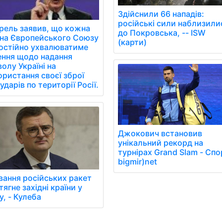
Здійснили 66 нападів:
російські сили наблизили
рель заявив, що кожна
до Покровська, -- ISW
їна Європейського Союзу
(карти)
остійно ухвалюватиме
ення щодо надання
олу Україні на
ористання своєї зброї
ударів по території Росії.
Джокович встановив
унікальний рекорд на
турнірах Grand Slam - Спо
bigmir)net
вання російських ракет
тягне західні країни у
у, - Кулеба