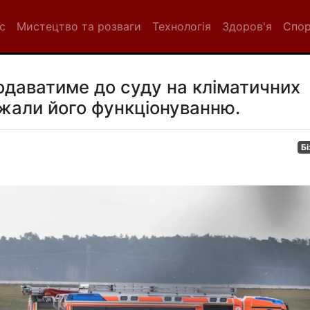
с
Мистецтво та розваги
Технологія
Здоров'я
Спо
одаватиме до суду на кліматичних
джали його функціонуванню.
Бі