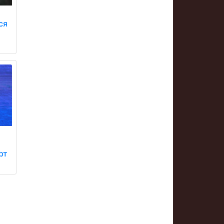
ся
рт