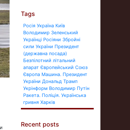
Tags
Росія
Україна
Київ
Володимир Зеленський
Українці
Росіяни
Збройні
сили України
Президент
(державна посада)
Безпілотний літальний
апарат
Європейський Союз
Європа
Машина.
Президент
України
Дональд Трамп
Укрінформ
Володимир Путін
Ракета.
Поліція.
Українська
гривня
Харків
Recent posts
ви