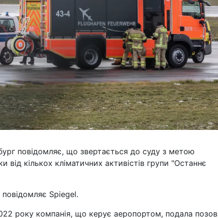
ург повідомляє, що звертається до суду з метою
ки від кількох кліматичних активістів групи "Останнє
 повідомляє Spiegel.
2022 року компанія, що керує аеропортом, подала позо